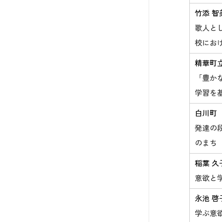
竹添 智
歌人と
校にお
精華町
「豊かな
学習を
白川町
発達の
のまち
稲葉 久
意欲と
永池 啓
学ぶ意