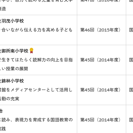
に学び、自力で読める児童を育む文学
第47回（2016年度）
創造
立羽茂小学校
り合いながら伝える力を高める子ども
第46回（2015年度）
立御所南小学校
で生きてはたらく読解力の向上を目指
第45回（2014年度）
しい授業の展開
立錦林小学校
書館をメディアセンターとして活用し
第45回（2014年度）
活動の充実
治
に読み、表現力を育成する国語教育の
第45回（2014年度）
実践