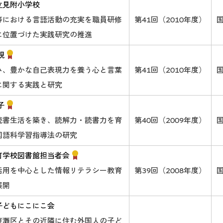
立見附小学校
等における言語活動の充実を職員研修
第41回（2010年度）
に位置づけた実践研究の推進
視
み、豊かな自己表現力を養う心と言葉
第41回（2010年度）
に関する実践と研究
子
読書生活を築き、読解力・読書力を育
第40回（2009年度）
国語科学習指導法の研究
町学校図書館担当者会
活用を中心とした情報リテラシー教育
第39回（2008年度）
展開
子どもにこにこ会
東灘区とその近隣に住む外国人の子ど