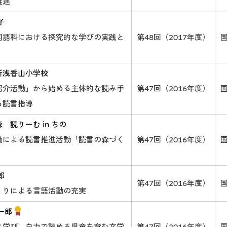
推進
子
国語科における探究的な学びの実践と
第48回（2017年度）
新浅香山小学校
紹介活動」から始める主体的な読み手
第47回（2016年度）
る読書指導
 読りーむ in ちの
働による読書推進活動「読書の森づく
第47回（2016年度）
郎
第47回（2016年度）
くりによる言語活動の充実
一郎