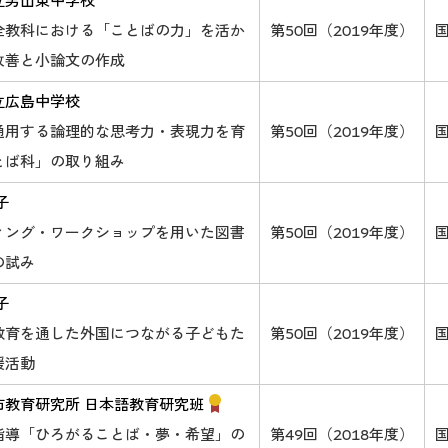
立男山東中学校
全教科における「ことばの力」を活か
第50回（2019年度）
改善と小論文の作成
立広島中学校
通用する論理的な思考力・表現力を育
第50回（2019年度）
とば科」の取り組み
子
ィング・ワークショップを用いた図書
第50回（2019年度）
の試み
子
教育を通した外国につながる子どもた
第50回（2019年度）
援活動
市教育研究所 日本語教育研究班
指導「ひろがることば・夢・希望」の
第49回（2018年度）