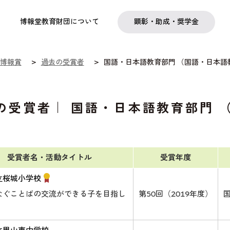
実践
教職育成
日本研究
日本語交流
社会啓発事業
研究助成
奨学金
フェローシップ
プログラム
博報堂教育財団について
顕彰・助成・奨学金
博報賞
過去の受賞者
国語・日本語教育部門 （国語・日本語
の受賞者｜ 国語・日本語教育部門 
受賞者名・活動タイトル
受賞年度
立桜城小学校
なぐことばの交流ができる子を目指し
第50回（2019年度）