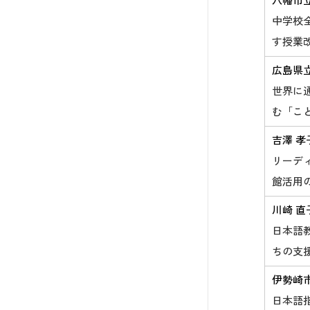
八幡市
中学校
す授業
広島県
世界に
む「こ
吉澤 孝
リーデ
館活用
川崎 直
日本語
ちの支
伊勢崎
日本語