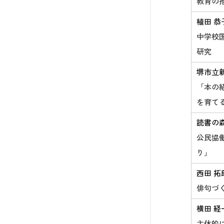
教育の
植田 恭
中学校
研究
堺市立
「本の
を育て
読書の森
公民協
り」
西田 拓
俳句づ
横田 経