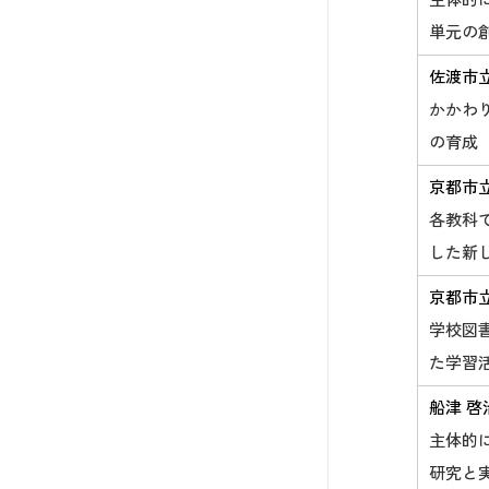
主体的
単元の
佐渡市
かかわ
の育成
京都市
各教科
した新
京都市
学校図
た学習
船津 啓
主体的
研究と