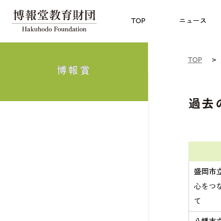
児童教育
TOP
博報賞
についての
TOP
ニュース
TOP
博報賞
過去
盛岡市
心をつ
て