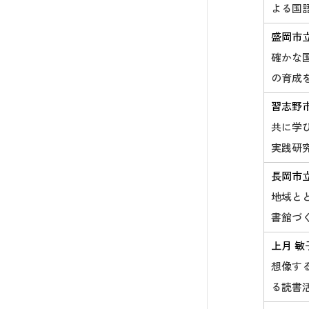
よる国
盛岡市
確かな
の育成
習志野
共に学
実践研
長岡市
地域と
書館づ
上月 敏
想像す
る読書