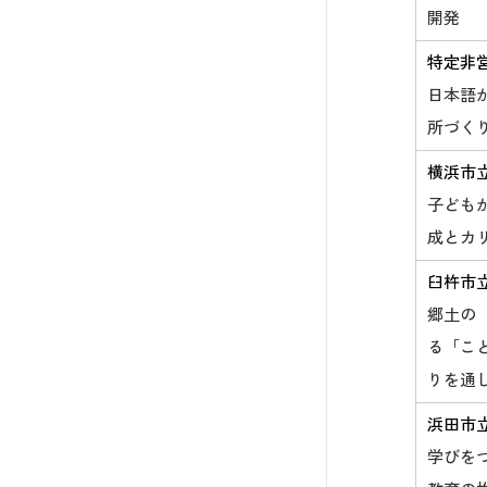
開発
特定非
日本語
所づく
横浜市
子ども
成とカ
臼杵市
郷土の
る「こ
りを通
浜田市
学びを