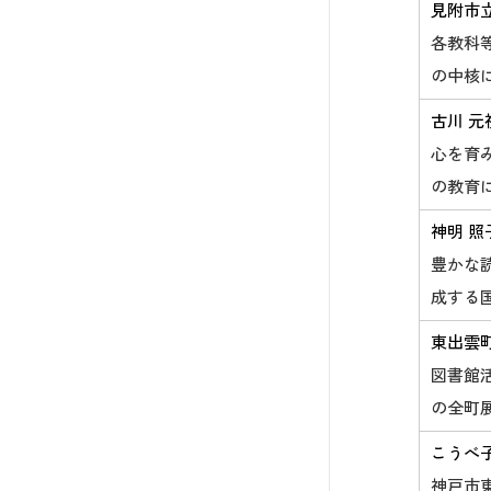
見附市
各教科
の中核
古川 元
心を育
の教育
神明 照
豊かな
成する
東出雲
図書館
の全町
こうべ
神戸市