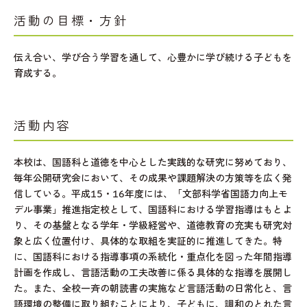
活動の目標・方針
伝え合い、学び合う学習を通して、心豊かに学び続ける子どもを
育成する。
活動内容
本校は、国語科と道徳を中心とした実践的な研究に努めており、
毎年公開研究会において、その成果や課題解決の方策等を広く発
信している。平成15・16年度には、「文部科学省国語力向上モ
デル事業」推進指定校として、国語科における学習指導はもとよ
り、その基盤となる学年・学級経営や、道徳教育の充実も研究対
象と広く位置付け、具体的な取組を実証的に推進してきた。特
に、国語科における指導事項の系統化・重点化を図った年間指導
計画を作成し、言語活動の工夫改善に係る具体的な指導を展開し
た。また、全校一斉の朝読書の実施など言語活動の日常化と、言
語環境の整備に取り組むことにより、子どもに、調和のとれた言