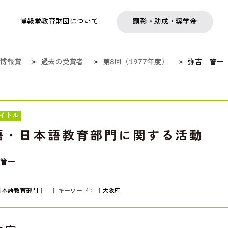
実践
教職育成
日本研究
日本語交流
社会啓発事業
研究助成
奨学金
フェローシップ
プログラム
博報堂教育財団について
顕彰・助成・奨学金
博報賞
過去の受賞者
第8回（1977年度）
弥吉 管一
イトル
語・日本語教育部門に関する活動
管一
日本語教育部門
｜－｜ キーワード：
｜
大阪府