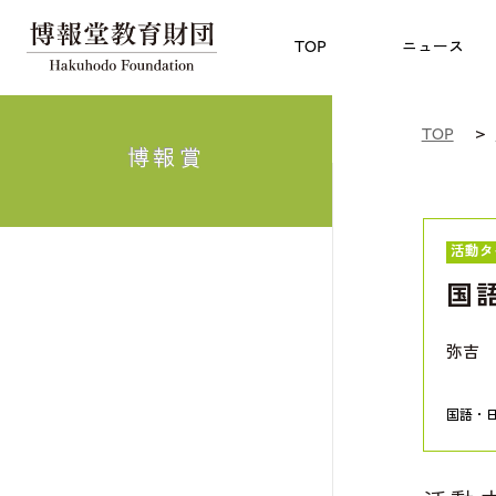
児童教育
TOP
博報賞
についての
TOP
ニュース
TOP
博報賞
活動タ
国
弥吉 
国語・