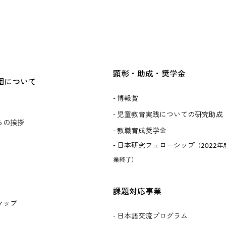
顕彰・助成・奨学金
団について
博報賞
児童教育実践についての研究助成
らの挨拶
教職育成奨学金
日本研究フェローシップ
（2022年
業終了）
課題対応事業
マップ
日本語交流プログラム