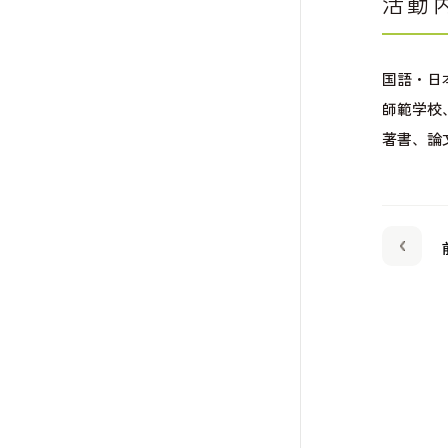
活動
国語・日
師範学校
著書、論