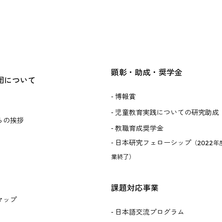
顕彰・助成・奨学金
団について
博報賞
児童教育実践についての研究助成
らの挨拶
教職育成奨学金
日本研究フェローシップ
（2022年
業終了）
課題対応事業
マップ
日本語交流プログラム