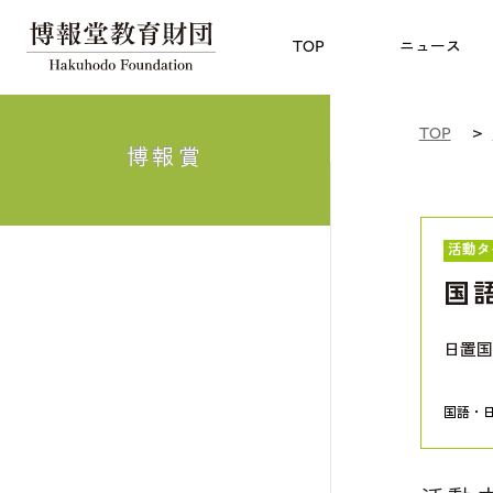
児童教育
TOP
博報賞
についての
TOP
ニュース
TOP
博報賞
活動タ
国
日置国
国語・