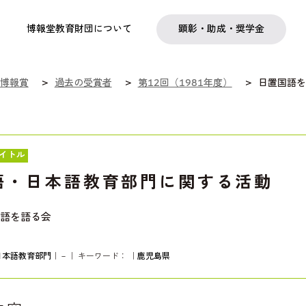
実践
教職育成
日本研究
日本語交流
社会啓発事業
研究助成
奨学金
フェローシップ
プログラム
博報堂教育財団について
顕彰・助成・奨学金
博報賞
過去の受賞者
第12回（1981年度）
日置国語を
イトル
語・日本語教育部門に関する活動
語を語る会
日本語教育部門
｜－｜ キーワード：
｜
鹿児島県