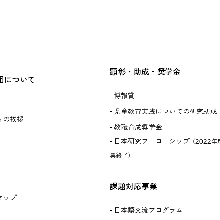
顕彰・助成・奨学金
団について
博報賞
児童教育実践についての研究助成
らの挨拶
教職育成奨学金
日本研究フェローシップ
（2022年
業終了）
課題対応事業
マップ
日本語交流プログラム