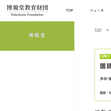
児童教育
TOP
博報賞
についての
TOP
ニュース
TOP
博報賞
活動タ
国
多田 
国語・