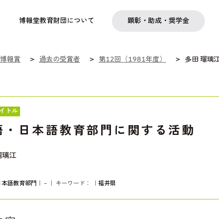
実践
教職育成
日本研究
日本語交流
社会啓発事業
研究助成
奨学金
フェローシップ
プログラム
博報堂教育財団について
顕彰・助成・奨学金
博報賞
過去の受賞者
第12回（1981年度）
多田 瑠璃
イトル
語・日本語教育部門に関する活動
瑠璃江
日本語教育部門
｜－｜ キーワード：
｜
福井県