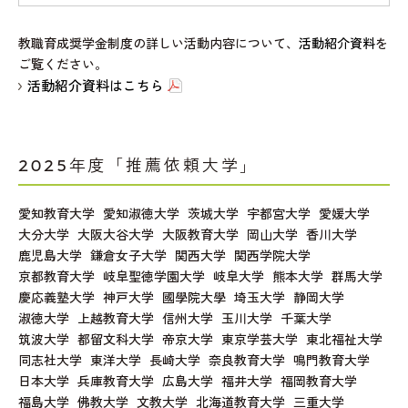
教職育成奨学金制度の詳しい活動内容について、
活動紹介資料
を
ご覧ください。
活動紹介資料はこちら
2025年度「推薦依頼大学」
愛知教育大学   愛知淑徳大学   茨城大学   宇都宮大学   愛媛大学   
大分大学   大阪大谷大学   大阪教育大学   岡山大学   香川大学   
鹿児島大学   鎌倉女子大学   関西大学   関西学院大学   
京都教育大学   岐阜聖徳学園大学   岐阜大学   熊本大学   群馬大学   
慶応義塾大学   神戸大学   國學院大學   埼玉大学   静岡大学   
淑徳大学   上越教育大学   信州大学   玉川大学   千葉大学   
筑波大学   都留文科大学   帝京大学   東京学芸大学   東北福祉大学   
同志社大学   東洋大学   長崎大学   奈良教育大学   鳴門教育大学   
日本大学   兵庫教育大学   広島大学   福井大学   福岡教育大学   
福島大学   佛教大学   文教大学   北海道教育大学   三重大学   