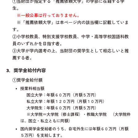
①当財団が指定する「推薦依頼大学」の学部に在籍する学
生。
※一般公募は行っておりません。
※「推薦依頼大学」は本ページ内の該当欄に記載していま
す。
②小学校教員、特別支援学校教員、中学・高等学校国語科教
員のいずれかを目指す者。
③大学が学内選考の上、当財団の奨学生として相応しいと推
薦する者。
3．奨学金給付内容
①奨学金給付額
授業料相当額
国立大学：年額６０万円（月額５万円）
私立大学：年額１２０万円（月額１０万円）
大学院生：年額６０万円（月額５万円）
※大学院＝大学院（修士課程）・教職大学院 （大学院枠
は、国立・私立ともに同額）
国内奨学金受給者のうち、自宅外生には年額６０万円（月額
５万円）を支給します。