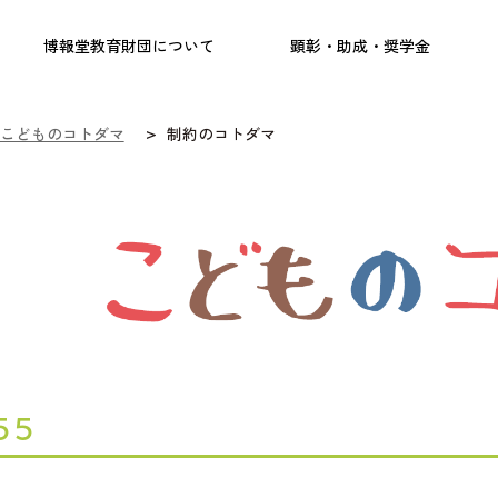
実践
教職育成
日本研究
日本語交流
社会啓発事業
研究助成
奨学金
フェローシップ
プログラム
博報堂教育財団について
顕彰・助成・奨学金
こどものコトダマ
制約のコトダマ
55