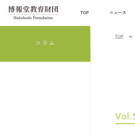
児童教育
TOP
博報賞
についての
TOP
ニュース
TOP
コラム
Vol.