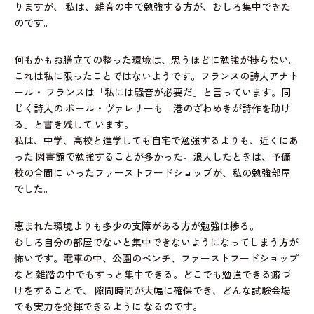
りますが、
私は、雑音の中で勉強する方が、むしろ集中できた
のです。
何もかもお膳立ての整った環境は、思うほどに勉強が捗らない。
これは私に限ったことではないようです。フランスの詩人アナト
ール・
フランスは「私には騒音が必要だ」と言っています。同
じく詩人の
ポール・ヴァレリーも「港のざわめきが詩作を助け
る」と書き残して
います。
私は、中学、高校と進学しても自宅で勉強するよりも、近くにあ
った
図書館で勉強することが多かった。浪人したときは、予備
校の合間に
いったファーストフードショップが、私の勉強部屋
でした。
恵まれた環境よりも多少の支障がある方が勉強は捗る。
むしろ自分の部屋でないと集中できないようになってしまう方が
怖いです。電車の中、公園のベンチ、ファーストフードショップ
など
雑踏の中でもすっと集中できる。どこでも勉強できる癖づ
けをすることで、
隙間時間が大幅に確保でき、どんな試験会場
でも実力を発揮できるように
なるのです。