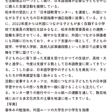
を活動理念の一つとして掲げ、日本語指導が必要な子どもを中心
に据えた支援活動を展開している。
松本市の受託により「日本語教育センター」を運営し、外国につ
ながる子どもたちの日本語指導や適応指導に従事している。さら
に、2022年度からは外国につながる子どもが多く在籍する小学
校で支援員の常駐化を試みるなど、松本市教育委員会との連携・
協働を深化させている。細やかな支援は、外国につながる保護者
にも同様に行われており、キャリア支援の一環として、子どもの
就学、中学校入学前、高校入試準備段階といった節目で必要な情
報を丁寧に届けている。
子どもの心に寄り添った支援を受けたかつての生徒が、高校・大
学と進学し、今度は支援する側として日本語教室に戻ってきてい
る。こうした姿は、日本語学習中の子どもたちを勇気づけ、子ど
もたちが将来展望を描く励みとなっている。
活動に従事するスタッフは、外国につながる子どもたちの日本語
学習やかれらの思いを教員や一般に届けることにも注力してい
る。センター便りの発行やローカル紙への連載を通して、散在地
域における多文化共生の土壌を地道に培ってきている。
【写真】
春休みの勉強会。外国ルーツの大学生が小学生を指導