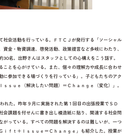
て社会活動を行っている。ＦＴＣＪが発行する「ソーシャル
、資金・物資調達、啓発活動、政策提言など多岐にわたり、
約30名。出野さんはスタッフとしての心構えをこう話す。
ることを心がけている。また、個々の理解力や成長に合わせ
動に参加できる場づくりを行っている」。子どもたちのアク
Ｉｓｓｕｅ（解決したい問題）＝Ｃｈａｎｇｅ（変化）」。
われた。昨年９月に実施された第１回目の出張授業でＳＤ
社会課題を付せんに書き出し模造紙に貼り、関連する社会問
ながっている。すべての問題を解決するのは難しいが、一つ
Ｇｉｆｔ＋Ｉｓｓｕｅ＝Ｃｈａｎｇｅ」も紹介した。授業が