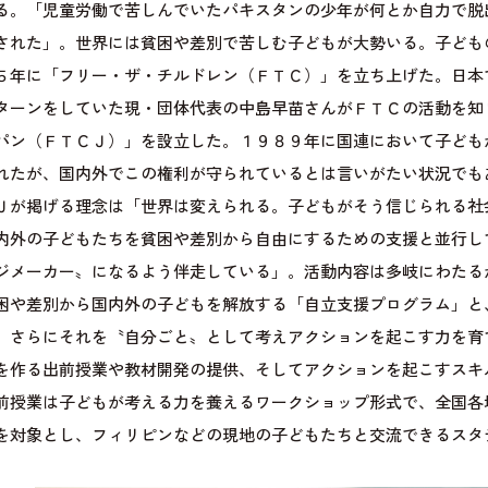
る。「児童労働で苦しんでいたパキスタンの少年が何とか自力で脱
された」。世界には貧困や差別で苦しむ子どもが大勢いる。子ども
５年に「フリー・ザ・チルドレン（ＦＴＣ）」を立ち上げた。日本
ターンをしていた現・団体代表の中島早苗さんがＦＴＣの活動を知
パン（ＦＴＣＪ）」を設立した。１９８９年に国連において子ども
れたが、国内外でこの権利が守られているとは言いがたい状況でも
が掲げる理念は「世界は変えられる。子どもがそう信じられる社
内外の子どもたちを貧困や差別から自由にするための支援と並行し
ジメーカー〟になるよう伴走している」。活動内容は多岐にわたる
困や差別から国内外の子どもを解放する「自立支援プログラム」と
、さらにそれを〝自分ごと〟として考えアクションを起こす力を育
を作る出前授業や教材開発の提供、そしてアクションを起こすスキ
前授業は子どもが考える力を養えるワークショップ形式で、全国各
を対象とし、フィリピンなどの現地の子どもたちと交流できるスタ