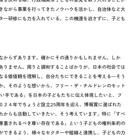
策を決める際、行政機関は子どもの意見を取り入れることが
きながら事業を行ってきたノウハウを活かし、自治体など大
ター研修にも力を入れている。この機運を逃さずに、子ども
なからずあります。確かにその通りかもしれません。しか
ありません。周りと調和することばかりが、日本の社会では
なる価値観を理解し、自分たちにできることを考える―そう
か。そのような想いから、フリー・ザ・チルドレンのモット
担い手である」を日本の子どもたちに伝え体現したいと、フ
０２４年でちょうど設立25周年を迎え、博報賞に選ばれた
れからも活動していきたい、そう考えています。特に「すべ
尊重されるべき尊い存在である」という子どもの権利条約の
ができるよう、様々なセクターや組織と連携し、子どもの力