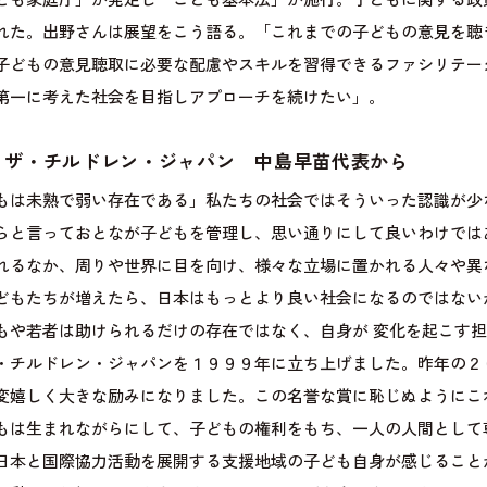
ども家庭庁」が発足し「こども基本法」が施行。子どもに関する政
れた。出野さんは展望をこう語る。「これまでの子どもの意見を聴
子どもの意見聴取に必要な配慮やスキルを習得できるファシリテー
第一に考えた社会を目指しアプローチを続けたい」。
・ザ・チルドレン・ジャパン 中島早苗代表から
は未熟で弱い存在である」私たちの社会ではそういった認識が少
らと言っておとなが子どもを管理し、思い通りにして良いわけでは
れるなか、周りや世界に目を向け、様々な立場に置かれる人々や異
どもたちが増えたら、日本はもっとより良い社会になるのではない
もや若者は助けられるだけの存在ではなく、自身が 変化を起こす
・チルドレン・ジャパンを１９９９年に立ち上げました。昨年の２
変嬉しく大きな励みになりました。この名誉な賞に恥じぬようにこ
もは生まれながらにして、子どもの権利をもち、一人の人間として
日本と国際協力活動を展開する支援地域の子ども自身が感じること