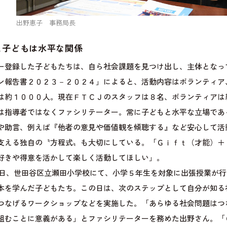
出野恵子 事務局長
と子どもは水平な関係
登録した子どもたちは、自ら社会課題を見つけ出し、主体となっ
ン報告書２０２３－２０２４」によると、活動内容はボランティア
は約１０００人。現在ＦＴＣＪのスタッフは８名、ボランティアは
は指導者ではなくファシリテーター。常に子どもと水平な立場であ
や助言、例えば『他者の意見や価値観を傾聴する』など安心して活
支える独自の〝方程式〟も大切にしている。「Ｇｉｆｔ（才能）＋
好きや得意を活かして楽しく活動してほしい」。
日、世田谷区立瀬田小学校にて、小学５年生を対象に出張授業が行
本を学んだ子どもたち。この日は、次のステップとして自分が知る
つなげるワークショップなどを実施した。「あらゆる社会問題はつ
組むことに意義がある」とファシリテーターを務めた出野さん。「