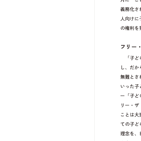
月に「こ
義務化さ
人向けに
の権利を
フリー
「子ども
し、だか
無難とさ
いった子
ー「子ど
リー・ザ
ことは大
ての子ど
理念を、