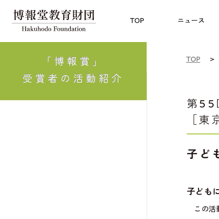
児童教育
TOP
博報賞
についての
TOP
ニュース
TOP
「博報賞」
受賞者の活動紹介
第5
［東
子ど
子ども
この活動