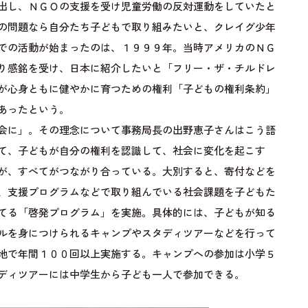
出し、ＮＧＯの支援を受け児童労働の反対運動をしていたと
の問題なら自分たち子どもで取り組みたいと、クレイグ少年
での活動が始まったのは、１９９９年。当時アメリカのＮＧ
り感銘を受け、日本に紹介したいと「フリー・ザ・チルドレ
が心身ともに健やかに育つための権利「子どもの権利条約」
あったという。
会に」。その理念について事務局長の出野恵子さんはこう語
て、子どもが自分の権利を認識して、社会に変化を起こす
が、すべてがつながり合っている。大別すると、寄付などを
、支援プログラムなどで取り組んでいる社会課題を子どもた
てる「啓発プログラム」を実施。具体的には、子どもが知る
ルを身につけられるキャンプやスタディツアーなどを行って
地で年間１００回以上実施する。キャンプへの参加は小学５
ディツアーには中学生から子ども一人で参加できる。