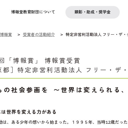
実践
教職育成
日本研究
日本語交流
社会啓発事業
研究助成
奨学金
フェローシップ
プログラム
博報堂教育財団について
顕彰・助成・奨学金
博報賞
受賞者の活動紹介
特定非営利活動法人 フリー・ザ・
5回「博報賞」 博報賞受賞
京都］特定非営利活動法人 フリー・ザ
もの社会参画を 〜世界は変えられる
には世界を変える力がある
は、ある少年の想いから始まった。１９９５年、当時12歳だった