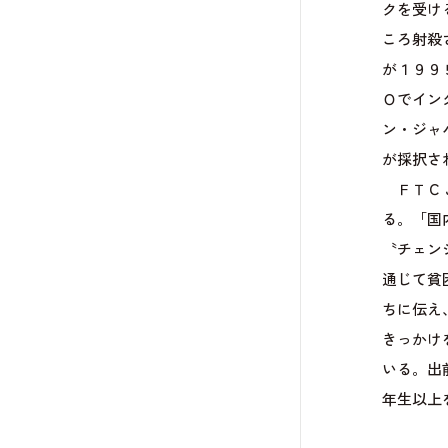
クを受け
ころ射殺
が１９９
Ｏでイン
ン・ジャ
が採択さ
ＦＴＣＪ
る。「国
〝チェン
通じて貧
ちに伝え
きっかけ
いる。出
年生以上