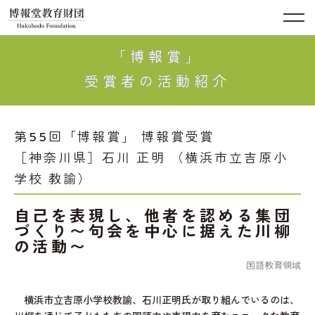
「博報賞」
受賞者の活動紹介
第55回「博報賞」 博報賞受賞
［神奈川県］石川 正明 （横浜市立吉原小
学校 教諭）
自己を表現し、他者を認める集団
づくり〜句会を中心に据えた川柳
の活動〜
国語教育領域
横浜市立吉原小学校教諭、石川正明氏が取り組んでいるのは、