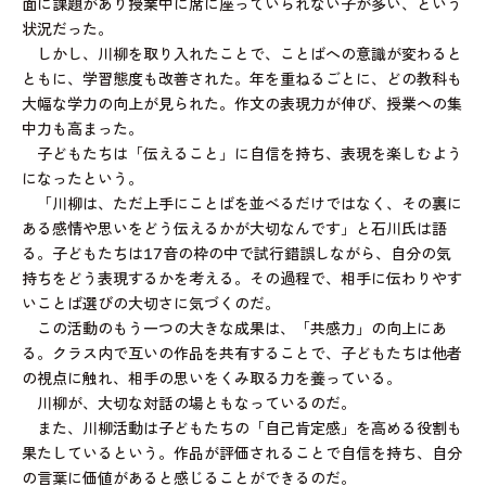
面に課題があり授業中に席に座っていられない子が多い、という
状況だった。
しかし、川柳を取り入れたことで、ことばへの意識が変わると
ともに、学習態度も改善された。年を重ねるごとに、どの教科も
大幅な学力の向上が見られた。作文の表現力が伸び、授業への集
中力も高まった。
子どもたちは「伝えること」に自信を持ち、表現を楽しむよう
になったという。
「川柳は、ただ上手にことばを並べるだけではなく、その裏に
ある感情や思いをどう伝えるかが大切なんです」と石川氏は語
る。子どもたちは17音の枠の中で試行錯誤しながら、自分の気
持ちをどう表現するかを考える。その過程で、相手に伝わりやす
いことば選びの大切さに気づくのだ。
この活動のもう一つの大きな成果は、「共感力」の向上にあ
る。クラス内で互いの作品を共有することで、子どもたちは他者
の視点に触れ、相手の思いをくみ取る力を養っている。
川柳が、大切な対話の場ともなっているのだ。
また、川柳活動は子どもたちの「自己肯定感」を高める役割も
果たしているという。作品が評価されることで自信を持ち、自分
の言葉に価値があると感じることができるのだ。