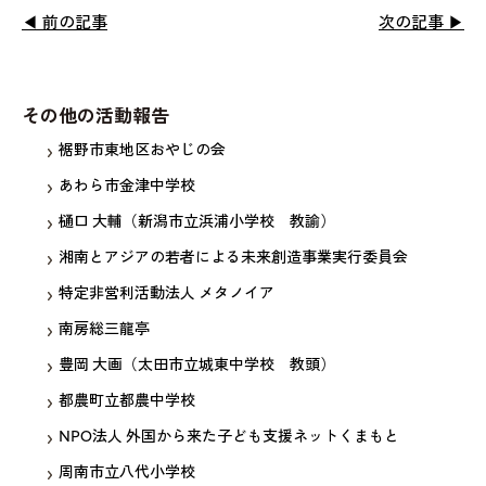
◀ 前の記事
次の記事 ▶
その他の活動報告
裾野市東地区おやじの会
あわら市金津中学校
樋口 大輔（新潟市立浜浦小学校 教諭）
湘南とアジアの若者による未来創造事業実行委員会
特定非営利活動法人 メタノイア
南房総三龍亭
豊岡 大画（太田市立城東中学校 教頭）
都農町立都農中学校
NPO法人 外国から来た子ども支援ネットくまもと
周南市立八代小学校