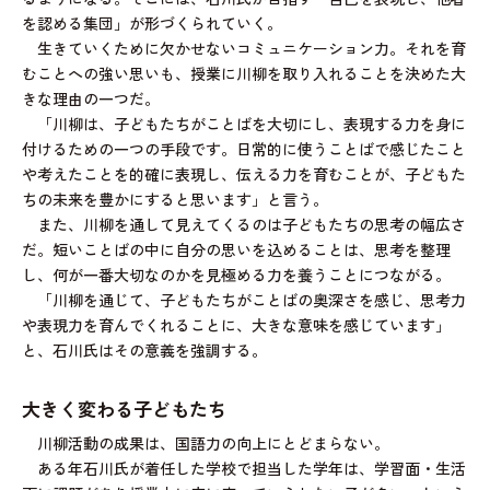
を認める集団」が形づくられていく。
生きていくために欠かせないコミュニケーション力。それを育
むことへの強い思いも、授業に川柳を取り入れることを決めた大
きな理由の一つだ。
「川柳は、子どもたちがことばを大切にし、表現する力を身に
付けるための一つの手段です。日常的に使うことばで感じたこと
や考えたことを的確に表現し、伝える力を育むことが、子どもた
ちの未来を豊かにすると思います」と言う。
また、川柳を通して見えてくるのは子どもたちの思考の幅広さ
だ。短いことばの中に自分の思いを込めることは、思考を整理
し、何が一番大切なのかを見極める力を養うことにつながる。
「川柳を通じて、子どもたちがことばの奥深さを感じ、思考力
や表現力を育んでくれることに、大きな意味を感じています」
と、石川氏はその意義を強調する。
大きく変わる子どもたち
川柳活動の成果は、国語力の向上にとどまらない。
ある年石川氏が着任した学校で担当した学年は、学習面・生活