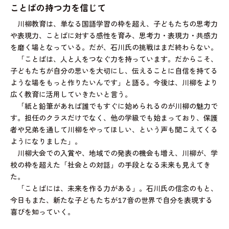
ことばの持つ力を信じて
川柳教育は、単なる国語学習の枠を超え、子どもたちの思考力
や表現力、ことばに対する感性を育み、思考力・表現力・共感力
を磨く場となっている。だが、石川氏の挑戦はまだ終わらない。
「ことばは、人と人をつなぐ力を持っています。だからこそ、
子どもたちが自分の思いを大切にし、伝えることに自信を持てる
ような場をもっと作りたいんです」と語る。今後は、川柳をより
広く教育に活用していきたいと言う。
「紙と鉛筆があれば誰でもすぐに始められるのが川柳の魅力で
す。担任のクラスだけでなく、他の学級でも始まっており、保護
者や兄弟を通して川柳をやってほしい、という声も聞こえてくる
ようになりました」。
川柳大会での入賞や、地域での発表の機会も増え、川柳が、学
校の枠を超えた「社会との対話」の手段となる未来も見えてき
た。
「ことばには、未来を作る力がある」。石川氏の信念のもと、
今日もまた、新たな子どもたちが17音の世界で自分を表現する
喜びを知っていく。