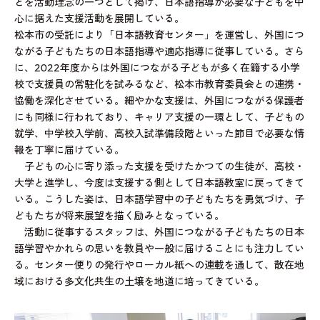
とを活動理念の一つとして掲げ、日本語指導が必要な子どもを中
心に据えた支援活動を展開している。
松本市の受託により「日本語教育センター」を運営し、外国につ
ながる子どもたちの日本語指導や適応指導に従事している。さら
に、2022年度からは外国につながる子どもが多く在籍する小学
校で支援員の常駐化を試みるなど、松本市教育委員会との連携・
協働を深化させている。細やかな支援は、外国につながる保護者
にも同様に行われており、キャリア支援の一環として、子どもの
就学、中学校入学前、高校入試準備段階といった節目で必要な情
報を丁寧に届けている。
子どもの心に寄り添った支援を受けたかつての生徒が、高校・
大学と進学し、今度は支援する側として日本語教室に戻ってきて
いる。こうした姿は、日本語学習中の子どもたちを勇気づけ、子
どもたちが将来展望を描く励みとなっている。
活動に従事するスタッフは、外国につながる子どもたちの日本
語学習やかれらの思いを教員や一般に届けることにも注力してい
る。センター便りの発行やローカル紙への連載を通して、散在地
域における多文化共生の土壌を地道に培ってきている。