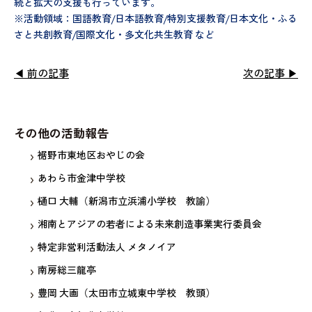
続と拡大の支援も行っています。
※活動領域：国語教育/日本語教育/特別支援教育/日本文化・ふる
さと共創教育/国際文化・多文化共生教育 など
◀ 前の記事
次の記事 ▶
その他の活動報告
裾野市東地区おやじの会
あわら市金津中学校
樋口 大輔（新潟市立浜浦小学校 教諭）
湘南とアジアの若者による未来創造事業実行委員会
特定非営利活動法人 メタノイア
南房総三龍亭
豊岡 大画（太田市立城東中学校 教頭）