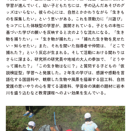
学習が進んでいく。幼い子どもたちには、手の込んだあそびのグ
ッズはいらない。彼らの心には、自然とかかわりながら「生きも
のを採集したい」という思いがある。これを原動力に「川遊び」
をコアにした体験型の学習が、展開されている。子どもの本性に
基づいた学びの願いを反映すると次のような流れになる。「生き
物を捕りたい」→「生き物が捕れた」→「捕れた生き物を見せた
い・知らせたい」また、それを聞いた指導者や仲間は、「どこで
捕れた？」という反応が生まれる。そして活動における関わりは
さらに深まる。研究所の研究員や地域の大人の参加で、「どうや
って捕れた？」「この生き物はなに？」と質問する子どもの「仮
説検証型」学習へと発展した。２年生の学びは、感謝や感動を言
語化する国語科や、観察した生物や風景を描画する図工科、自然
愛護の思いやりの心を育てる道徳科、学芸会の演劇の題材に岩本
川を盛り込むなど教育課程へのよい効果を生んでいる。