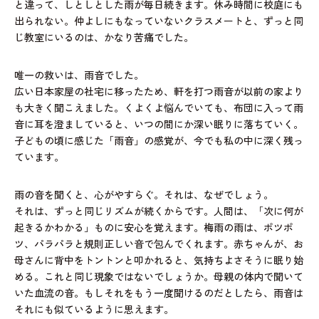
と違って、しとしとした雨が毎日続きます。休み時間に校庭にも
出られない。仲よしにもなっていないクラスメートと、ずっと同
じ教室にいるのは、かなり苦痛でした。
唯一の救いは、雨音でした。
広い日本家屋の社宅に移ったため、軒を打つ雨音が以前の家より
も大きく聞こえました。くよくよ悩んでいても、布団に入って雨
音に耳を澄ましていると、いつの間にか深い眠りに落ちていく。
子どもの頃に感じた「雨音」の感覚が、今でも私の中に深く残っ
ています。
雨の音を聞くと、心がやすらぐ。それは、なぜでしょう。
それは、ずっと同じリズムが続くからです。人間は、「次に何が
起きるかわかる」ものに安心を覚えます。梅雨の雨は、ポツポ
ツ、パラパラと規則正しい音で包んでくれます。赤ちゃんが、お
母さんに背中をトントンと叩かれると、気持ちよさそうに眠り始
める。これと同じ現象ではないでしょうか。母親の体内で聞いて
いた血流の音。もしそれをもう一度聞けるのだとしたら、雨音は
それにも似ているように思えます。