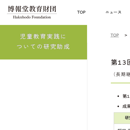
児童教育
TOP
博報賞
についての
TOP
ニュース
TOP
児童教育実践に
ついての研究助成
第1
（長期継
第
成
研