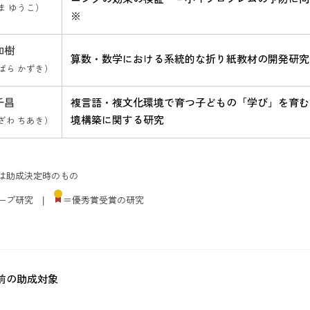
ま ゆうこ）
※
和樹
算数・数学における系統的な折り紙教材の開発研究
ばら かずき）
千昌
複言語・複文化環境で育つ子どもの「学び」を育む
境構築に関する研究
ざわ ちあき）
は助成決定時のもの
ープ研究 |
＝優秀賞受賞の研究
前の助成対象