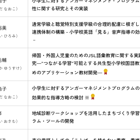
尚子
小学生に対するアンガーマネジメント・プログラム
性に関する研究とその実装
だ なおこ）
通常学級と聴覚特別支援学級の合理的配慮に根ざし
裕美
連携体制の構築－小学校英語「見る」音声指導の効
い ひろみ）
－
帰国・外国人児童のためのJSL語彙教育に関する実
祐輔
究―"つながる学習"可能とする共生型小学校国語教
か ゆうすけ）
めのアプリケーション教材開発―
小学生に対するアンガーマネジメントプログラムの
尚子
だ なおこ）
効果的な指導方略の検討 ※
修
地域診断ワークショップを活用したまちづくり学習
ラム・ツールの開発
い おさむ）