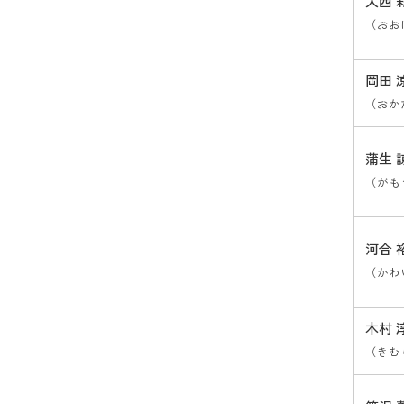
大西 
（おお
岡田 
（おか
蒲生 
（がも
河合 
（かわ
木村 
（きむ