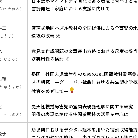
薫
日本語がマイノリティ言語である環境で育つ子ども
言語発達：家庭における支援に向けて
ざわ かおる）
耕二
音声式地図パズル教材の全国提供による全盲児の地
環境の改善 ※
 こうじ）
光
意見文作成課題の文章産出方略における尺度の妥当
び実用性の検討 ※
か ひかる）
帰国・外国人児童生徒のためのJSL国語教科書語彙
祐輔
スの研究 ―グローバル社会における共生型小学校
か ゆうすけ）
教育をめざして―
忍
先天性視覚障害児の空間表現語理解に関する研究 
関係の表現における空間参照枠の活用を中心に-
しょ しのぶ）
幼児期におけるデジタル絵本を用いた役割取得能力
優子
ニングの効果の検証 －小１プロブレムの予防に向