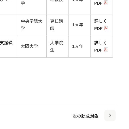
学
PDF
中央学院大
専任講
詳しく
1ヵ年
学
師
PDF
支援環
大学院
詳しく
大阪大学
1ヵ年
生
PDF
次の助成対象