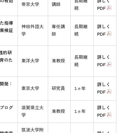
の有効
長期継
詳しく
帝京大学
講師
続
PDF
た指導
神田外語大
専任講
長期継
詳しく
果検証
学
師
続
PDF
践的研
長期継
詳しく
育のた
東洋大学
准教授
続
PDF
開発：
詳しく
東京大学
研究員
1ヵ年
PDF
プログ
滋賀県立大
詳しく
准教授
1ヵ年
学
PDF
筑波大学附