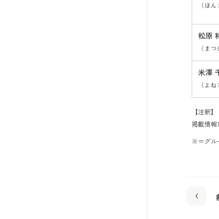
（ほん
松原 
（まつ
米澤 
（よね
【注釈】
掲載情報
※＝グル