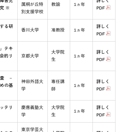
障害児
詳しく
属桐が丘特
教諭
1ヵ年
究 ※
PDF
別支援学校
する研
詳しく
香川大学
准教授
1ヵ年
PDF
」テキ
大学院
詳しく
会的リ
京都大学
1ヵ年
生
PDF
査 －
神田外語大
専任講
詳しく
めの基
1ヵ年
学
師
PDF
ッテリ
慶應義塾大
大学院
詳しく
1ヵ年
学
生
PDF
東京学芸大