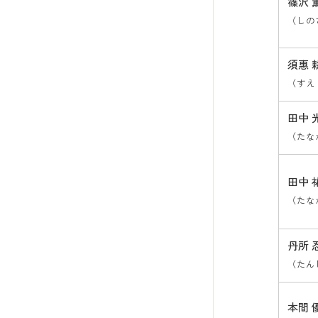
篠沢 
（しの
須惠 
（すえ
田中 
（たな
田中 
（たな
丹所 
（たん
本間 