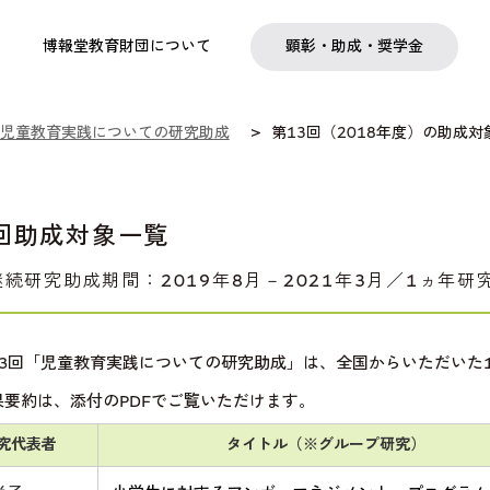
実践
教職育成
日本研究
日本語交流
社会啓発事業
研究助成
奨学金
フェローシップ
プログラム
博報堂教育財団について
顕彰・助成・奨学金
児童教育実践についての研究助成
第13回（2018年度）の助成対
3回助成対象一覧
続研究助成期間：2019年8月－2021年3月／1ヵ年研究
13回「児童教育実践についての研究助成」は、全国からいただいた
果要約は、添付のPDFでご覧いただけます。
究代表者
タイトル（※グループ研究）