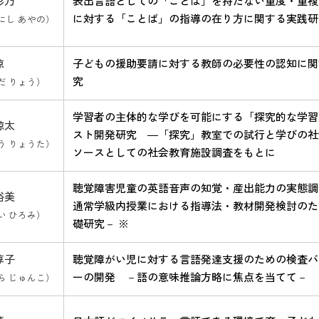
彩乃
表出言語としての「ことば」を持たない重度・重複
に対する「ことば」の指導の在り方に関する実践研
にし あやの）
涼
子どもの援助要請に対する教師の必要性の認知に関
究
だ りょう）
学習者の主体的な学びを可能にする「探究的な学習
諒太
スト開発研究 ―「探究」教室での試行と学びの社
う りょうた）
ソースとしての社会教育施設調査をもとに
聴覚障害児童の英語音声の知覚・産出能力の実態調
裕美
通常学級内授業における指導法・教材開発検討のた
い ひろみ）
礎研究－ ※
淳子
聴覚障がい児に対する言語発達支援のための検査バ
ーの開発 －語の意味推論方略に焦点を当てて－
ら じゅんこ）