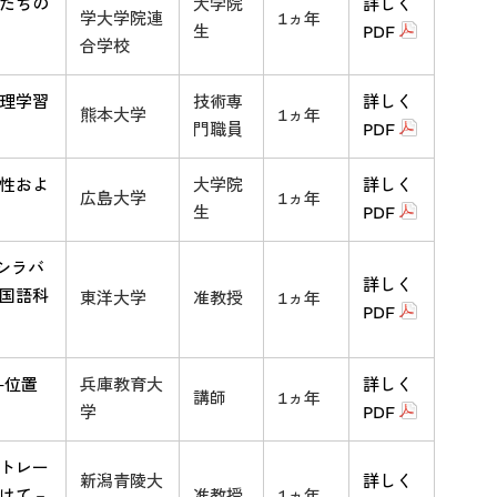
たちの
大学院
詳しく
学大学院連
1ヵ年
生
PDF
合学校
理学習
技術専
詳しく
熊本大学
1ヵ年
門職員
PDF
性およ
大学院
詳しく
広島大学
1ヵ年
生
PDF
シラバ
詳しく
国語科
東洋大学
准教授
1ヵ年
PDF
-位置
兵庫教育大
詳しく
講師
1ヵ年
学
PDF
トレー
新潟青陵大
詳しく
けて－
准教授
1ヵ年