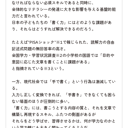
なければならない必須スキルであると同時に、
全体的なリテラシーの発達に大きな影響を与える基盤的能
力だと言われている。
日本の子どもたちの「書く力」にはどのような課題があ
り、それらはどうすれば解決できるのだろう。
たとえば"PISAショック"
※1
で報じられた、読解力の自由
記述式問題の無回答率の高さ。
全国学力・学習状況調査
※2
の小学校の国語では「目的や
意図に応じた文章を書くことに課題がある」
と指摘されている
※3
という。
一方、現代社会では「手で書く」という行為は激減してい
る。
入力し正しく変換できれば、「手書き」できなくても困ら
ない場面のほうが圧倒的に多い。
「書く力」には、書こうとする内容の質と、それを文章で
構築し再現するスキル、ふたつの側面があるが
それらをどう学ばせ、習得させるかは、何が学力なのかと
いう学力観にも大きく関わってくるようだ。