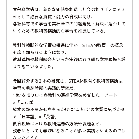
文部科学省は、新たな価値を創造し社会の創り手となる人
材として必要な資質・能力の育成に向け、
各教科等での学習を実社会での問題発見・解決に活かして
いくための教科等横断的な学習を推進している。
教科等横断的な学習の推進に伴い「STEAM教育」の概念
も広く知られるようになり、
教科連携や教科統合といった実践に取り組む学校現場も増
えてきているようだ。
今回紹介する2 本の研究は、STEAM教育や教科等横断型
学習の萌芽時期の実践的研究だ。
" 色"を切り口に各教科の連携学習をめざした「アート」
×「ことば」
絵本の読み聞かせをきっかけに"ことば"の本質に気づかせ
る「日本語」×「英語」
教育現場における教科連携の方法や課題など、
読者にとっても学びになることが多い実践といえるのでは
ないだろうか。