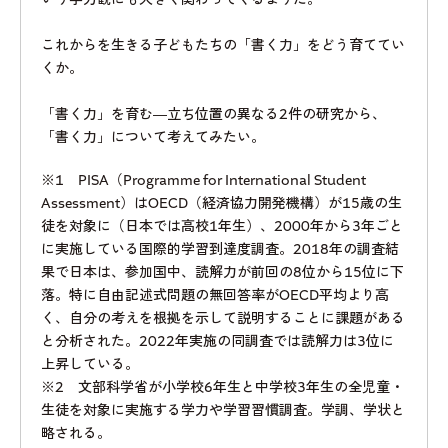
これからを生きる子どもたちの「書く力」をどう育ててい
くか。
「書く力」を育む―立ち位置の異なる2件の研究から、
「書く力」について考えてみたい。
※1 PISA（Programme for International Student
Assessment）はOECD（経済協力開発機構）が15歳の生
徒を対象に（日本では高校1年生）、2000年から3年ごと
に実施している国際的学習到達度調査。2018年の調査結
果で日本は、参加国中、読解力が前回の8位から15位に下
落。特に自由記述式問題の無回答率がOECD平均より高
く、自分の考えを根拠を示して説明することに課題がある
と分析された。2022年実施の同調査では読解力は3位に
上昇している。
※2 文部科学省が小学校6年生と中学校3年生の全児童・
生徒を対象に実施する学力や学習習慣調査。学調、学状と
略される。