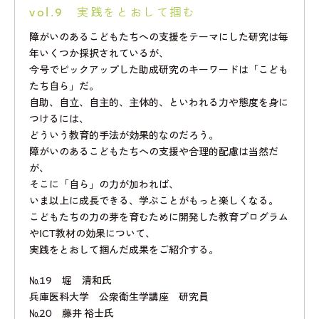
vol.9 実践をとおして掴む
障がいのあるこどもたちへの支援をテーマにした研究は毎
年いくつか採択されているが、
今号でピックアップした助成研究のキーワードは「こども
たち自ら」だ。
自助、自立、自主的、主体的、といわれる力や態度を身に
つけるには、
どういう教育的手法が効果的なのだろう。
障がいのあるこどもたちへの支援や合理的配慮は当然だ
が、
そこに「自ら」の力が加われば、
いま以上に成長できる、学ぶことがもっと楽しくなる。
こどもたちの力の芽を育むために開発した教育プログラム
やICT教材の効果について、
実践をとおして掴んだ成果をご紹介する。
№19 堀 清和氏
兵庫医科大学 公衆衛生学講座 研究員
№20 藤井 裕士氏