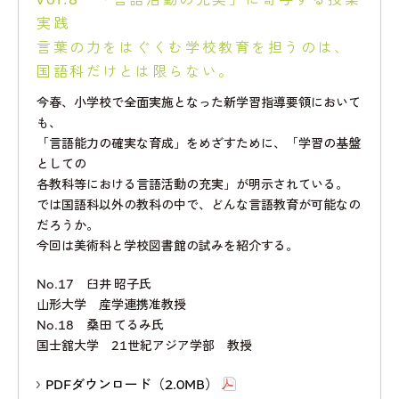
実践
言葉の力をはぐくむ学校教育を担うのは、
国語科だけとは限らない。
今春、小学校で全面実施となった新学習指導要領において
も、
「言語能力の確実な育成」をめざすために、「学習の基盤
としての
各教科等における言語活動の充実」が明示されている。
では国語科以外の教科の中で、どんな言語教育が可能なの
だろうか。
今回は美術科と学校図書館の試みを紹介する。
No.17 臼井 昭子氏
山形大学 産学連携准教授
No.18 桑田 てるみ氏
国士舘大学 21世紀アジア学部 教授
PDFダウンロード（2.0MB）