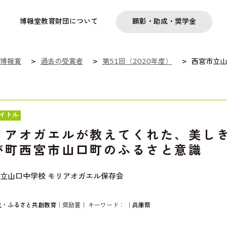
実践
教職育成
日本研究
日本語交流
社会啓発事業
研究助成
奨学金
フェローシップ
プログラム
博報堂教育財団について
顕彰・助成・奨学金
博報賞
過去の受賞者
第51回（2020年度）
西宮市立山
イトル
リアオガエルが教えてくれた、美し
が町西宮市山口町のふるさと意識
立山口中学校 モリアオガエル保存会
化・ふるさと共創教育
｜奨励賞｜ キーワード：
｜
兵庫県