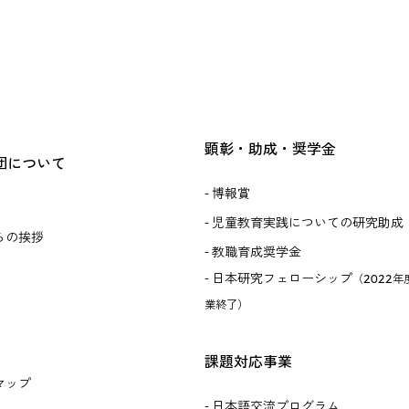
顕彰・助成・奨学金
団について
博報賞
児童教育実践についての研究助成
らの挨拶
教職育成奨学金
日本研究フェローシップ
（2022年
業終了）
課題対応事業
マップ
日本語交流プログラム