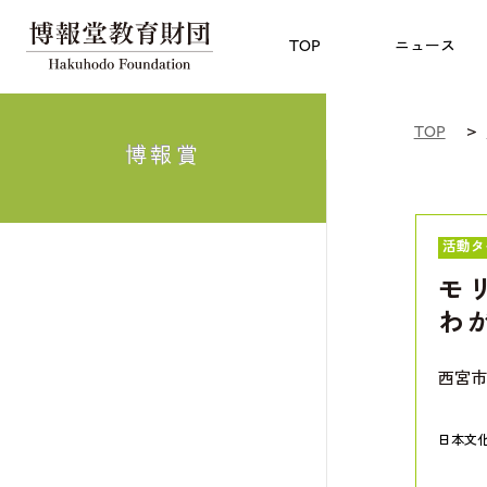
児童教育
TOP
博報賞
についての
TOP
ニュース
TOP
博報賞
活動タ
モ
わ
西宮市
日本文