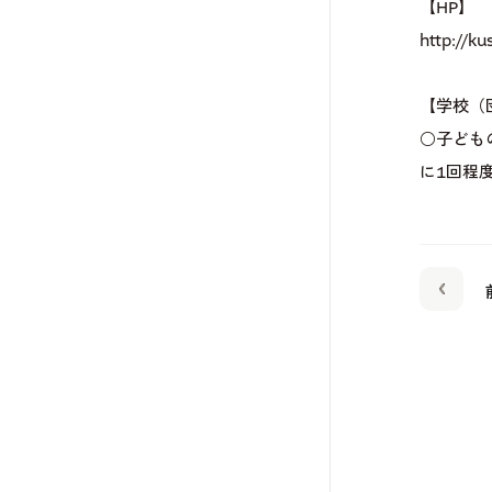
【HP】
http://ku
【学校（
○子ども
に1回程