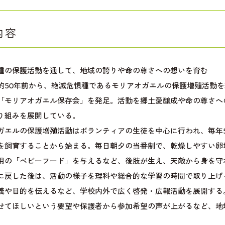
内容
種の保護活動を通して、地域の誇りや命の尊さへの想いを育む
約50年前から、絶滅危惧種であるモリアオガエルの保護増殖活動を
「モリアオガエル保存会」を発足。活動を郷土愛醸成や命の尊さへ
り組みを展開している。
ガエルの保護増殖活動はボランティアの生徒を中心に行われ、毎年
を飼育することから始まる。毎日朝夕の当番制で、乾燥しやすい卵
用の「ベビーフード」を与えるなど、後肢が生え、天敵から身を守
に戻した後は、活動の様子を理科や総合的な学習の時間で取り上げ
義や目的を伝えるなど、学校内外で広く啓発・広報活動を展開する
せてほしいという要望や保護者から参加希望の声が上がるなど、地