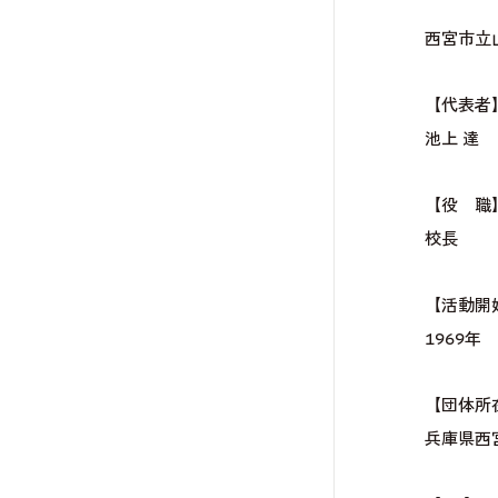
西宮市立
【代表者
池上 達
【役 職
校長
【活動開
1969年
【団体所
兵庫県西