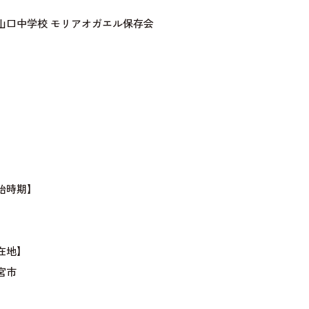
山口中学校 モリアオガエル保存会
】
】
始時期】
在地】
宮市