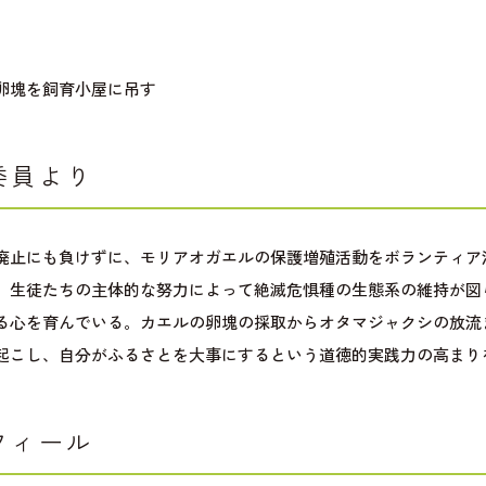
卵塊を飼育小屋に吊す
委員より
廃止にも負けずに、モリアオガエルの保護増殖活動をボランティア
。生徒たちの主体的な努力によって絶滅危惧種の生態系の維持が図
る心を育んでいる。カエルの卵塊の採取からオタマジャクシの放流
起こし、自分がふるさとを大事にするという道徳的実践力の高まり
フィール