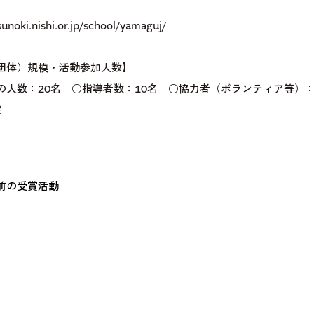
sunoki.nishi.or.jp/school/yamaguj/
団体）規模・活動参加人数】
の人数：20名 ○指導者数：10名 ○協力者（ボランティア等）：
度
前の受賞活動