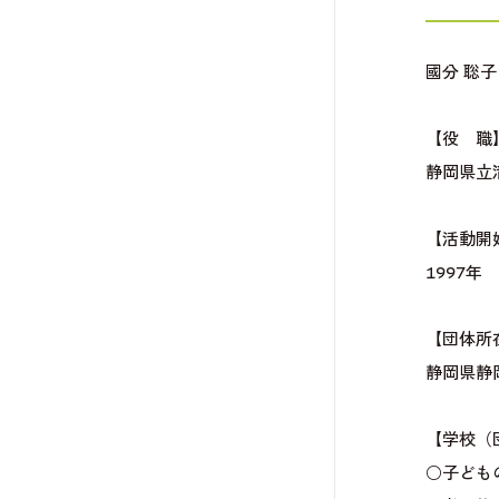
國分 聡子
【役 職
静岡県立
【活動開
1997年
【団体所
静岡県静
【学校（
○子ども