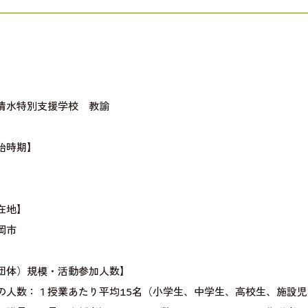
】
清水特別支援学校 教諭
始時期】
在地】
岡市
団体）規模・活動参加人数】
の人数：１授業あたり平均15名（小学生、中学生、高校生、施設児