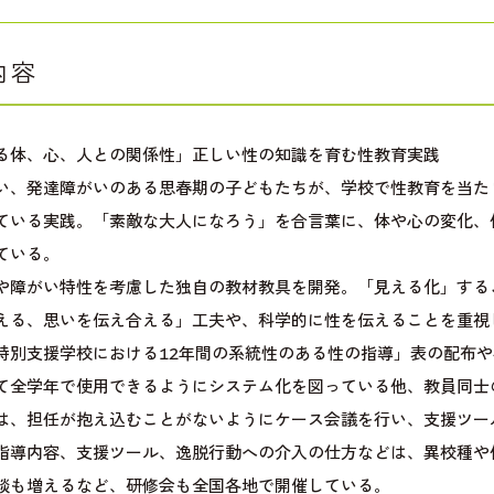
内容
る体、心、人との関係性」正しい性の知識を育む性教育実践
い、発達障がいのある思春期の子どもたちが、学校で性教育を当た
ている実践。「素敵な大人になろう」を合言葉に、体や心の変化、
ている。
や障がい特性を考慮した独自の教材教具を開発。「見える化」する
える、思いを伝え合える」工夫や、科学的に性を伝えることを重視
特別支援学校における12年間の系統性のある性の指導」表の配布
て全学年で使用できるようにシステム化を図っている他、教員同士
は、担任が抱え込むことがないようにケース会議を行い、支援ツー
指導内容、支援ツール、逸脱行動への介入の仕方などは、異校種や
談も増えるなど、研修会も全国各地で開催している。