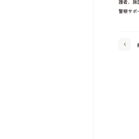
護者、施
警察サポ