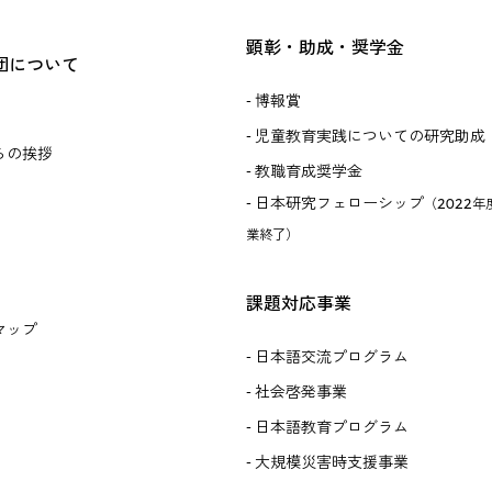
顕彰・助成・奨学金
団について
博報賞
児童教育実践についての研究助成
らの挨拶
教職育成奨学金
日本研究フェローシップ
（2022年
業終了）
課題対応事業
マップ
日本語交流プログラム
社会啓発事業
日本語教育プログラム
大規模災害時支援事業