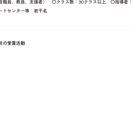
設職員、教員、支援者） 〇クラス数：30クラス以上 〇指導者：
ートセンター等 若干名
前の受賞活動