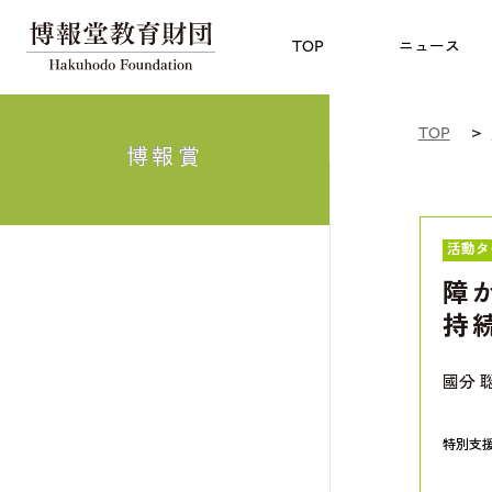
児童教育
TOP
博報賞
についての
TOP
ニュース
TOP
博報賞
活動タ
障
持
國分 
特別支