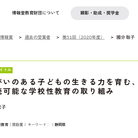
実践
教職育成
日本研究
日本語交流
社会啓発事業
研究助成
奨学金
フェローシップ
プログラム
博報堂教育財団について
顕彰・助成・奨学金
博報賞
過去の受賞者
第51回（2020年度）
國分 聡子
イトル
がいのある子どもの生きる力を育む
続可能な学校性教育の取り組み
聡子
援教育
｜奨励賞｜ キーワード：
｜
静岡県