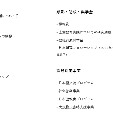
顕彰・助成・奨学金
団について
博報賞
児童教育実践についての研究助成
らの挨拶
教職育成奨学金
日本研究フェローシップ
（2022年
業終了）
課題対応事業
マップ
日本語交流プログラム
社会啓発事業
日本語教育プログラム
大規模災害時支援事業