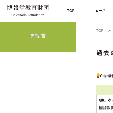
児童教育
TOP
博報賞
についての
TOP
ニュース
TOP
博報賞
過去
印は博
樋口 孝
国語教