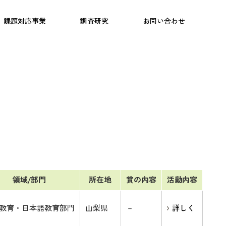
日本語教育
こども研究所
プログラム
課題対応事業
調査研究
お問い合わせ
領域/部門
所在地
賞の内容
活動内容
教育・日本語教育部門
山梨県
－
詳しく