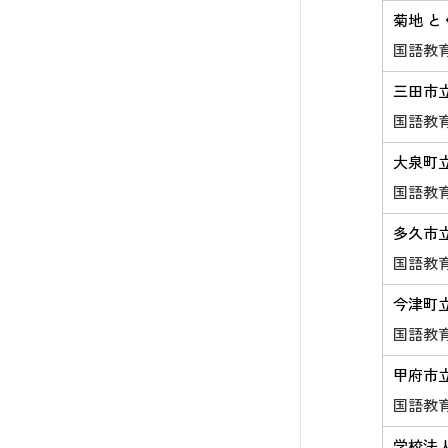
菊地 と
国語教
三田市
国語教
大泉町
国語教
多久市
国語教
今津町
国語教
甲府市
国語教
学校法