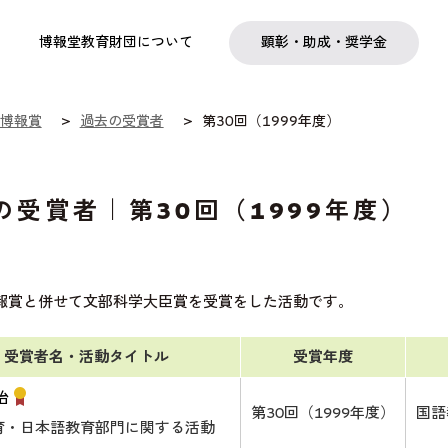
実践
教職育成
日本研究
日本語交流
社会啓発事業
研究助成
奨学金
フェローシップ
プログラム
博報堂教育財団について
顕彰・助成・奨学金
博報賞
過去の受賞者
第30回（1999年度）
の受賞者｜第30回（1999年度）
報賞と併せて文部科学大臣賞を受賞をした活動です。
受賞者名・活動タイトル
受賞年度
治
第30回（1999年度）
国語
育・日本語教育部門に関する活動