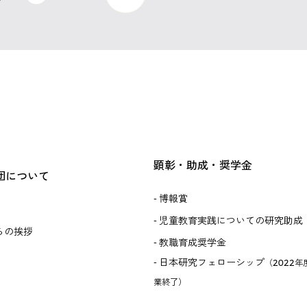
顕彰・助成・奨学金
団について
博報賞
児童教育実践についての研究助成
らの挨拶
教職育成奨学金
日本研究フェローシップ
（2022年
業終了）