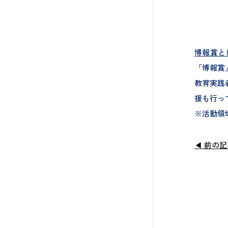
博報賞と
「博報賞
教育実践
援も行っ
※活動領
◀ 前の記