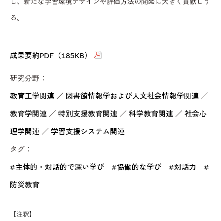
し、新たな学習環境デザインや評価方法の開発に大きく貢献しう
る。
成果要約PDF（185KB）
研究分野：
教育工学関連
／
図書館情報学および人文社会情報学関連
／
教育学関連
／
特別支援教育関連
／
科学教育関連
／
社会心
理学関連
／
学習支援システム関連
タグ：
#主体的・対話的で深い学び
#協働的な学び
#対話力
#
防災教育
【注釈】