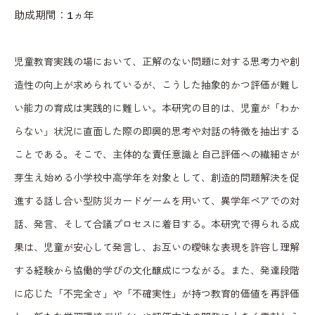
助成期間：1ヵ年
児童教育実践の場において、正解のない問題に対する思考力や創
造性の向上が求められているが、こうした抽象的かつ評価が難し
い能力の育成は実践的に難しい。本研究の目的は、児童が「わか
らない」状況に直面した際の即興的思考や対話の特徴を抽出する
ことである。そこで、主体的な責任意識と自己評価への繊細さが
芽生え始める小学校中高学年を対象として、創造的問題解決を促
進する話し合い型防災カードゲームを用いて、異学年ペアでの対
話、発言、そして合議プロセスに着目する。本研究で得られる成
果は、児童が安心して発言し、お互いの曖昧な表現を許容し理解
する経験から協働的学びの文化醸成につながる。また、発達段階
に応じた「不完全さ」や「不確実性」が持つ教育的価値を再評価