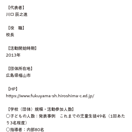
【代表者】
川口 辰之進
【役 職】
校長
【活動開始時期】
2013年
【団体所在地】
広島県福山市
【HP】
https://www.fukuyama-sh.hiroshima-c.ed.jp/
【学校（団体）規模・活動参加人数】
○子どもの人数：発表事例 これまでの児童生徒49名（1回あた
り3名程度）
○指導者：内部80名