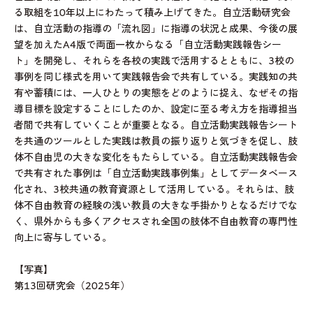
る取組を10年以上にわたって積み上げてきた。自立活動研究会
は、自立活動の指導の「流れ図」に指導の状況と成果、今後の展
望を加えたA4版で両面一枚からなる「自立活動実践報告シー
ト」を開発し、それらを各校の実践で活用するとともに、3校の
事例を同じ様式を用いて実践報告会で共有している。実践知の共
有や蓄積には、一人ひとりの実態をどのように捉え、なぜその指
導目標を設定することにしたのか、設定に至る考え方を指導担当
者間で共有していくことが重要となる。自立活動実践報告シート
を共通のツールとした実践は教員の振り返りと気づきを促し、肢
体不自由児の大きな変化をもたらしている。自立活動実践報告会
で共有された事例は「自立活動実践事例集」としてデータベース
化され、3校共通の教育資源として活用している。それらは、肢
体不自由教育の経験の浅い教員の大きな手掛かりとなるだけでな
く、県外からも多くアクセスされ全国の肢体不自由教育の専門性
向上に寄与している。
【写真】
第13回研究会（2025年）