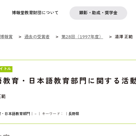
実践
教職育成
日本研究
日本語交流
社会啓発事業
研究助成
奨学金
フェローシップ
プログラム
博報堂教育財団について
顕彰・助成・奨学金
博報賞
過去の受賞者
第28回（1997年度）
湯澤 正範
イトル
語教育・日本語教育部門に関する活
正範
育・日本語教育部門
｜－｜ キーワード：
｜
長野県