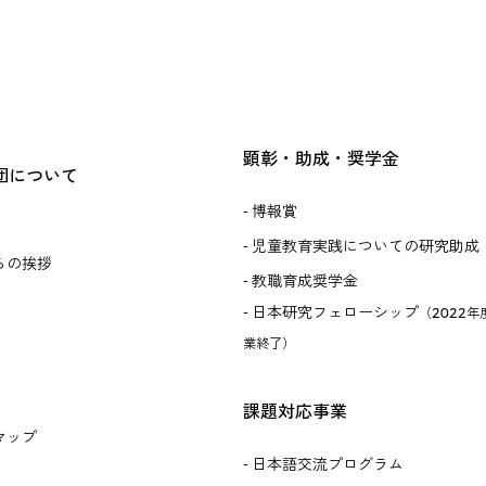
顕彰・助成・奨学金
団について
博報賞
児童教育実践についての研究助成
らの挨拶
教職育成奨学金
日本研究フェローシップ
（2022年
業終了）
課題対応事業
マップ
日本語交流プログラム