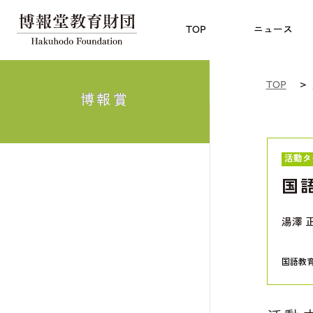
児童教育
TOP
博報賞
についての
TOP
ニュース
TOP
博報賞
活動タ
国
湯澤 
国語教