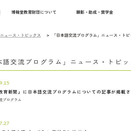
践
教職育成
日本研究
日本語交流
社会啓発事業
研究助成
奨学金
フェローシップ
プログラム
博報堂教育財団について
顕彰・助成・奨学金
ニュース・トピックス
「日本語交流プログラム」ニュース・トピ
本語交流プログラム」ニュース・トピッ
9.15
教育新聞』に日本語交流プログラムについての記事が掲載さ
流プログラム
7.27