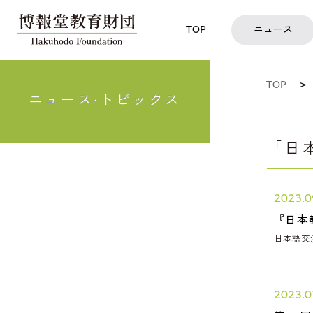
児童教育実
TOP
博報賞
についての
TOP
ニュース
TOP
ニュース·トピックス
「日
2023.0
『日本
日本語交
2023.0