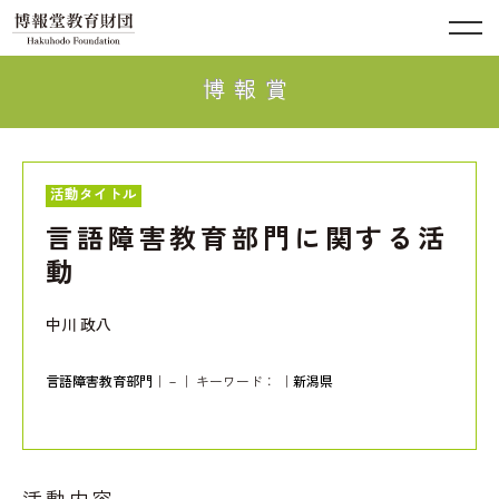
博報賞
活動タイトル
言語障害教育部門に関する活
動
中川 政八
言語障害教育部門
｜－｜ キーワード：
｜
新潟県