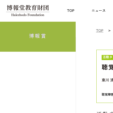
児童教育
TOP
博報賞
についての
TOP
ニュース
TOP
博報賞
活動タ
聴
東川 
聴覚障