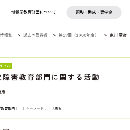
実践
教職育成
日本研究
日本語交流
社会啓発事業
研究助成
奨学金
フェローシップ
プログラム
博報堂教育財団について
顕彰・助成・奨学金
博報賞
過去の受賞者
第19回（1988年度）
東川 清彦
イトル
覚障害教育部門に関する活動
清彦
害教育部門
｜－｜ キーワード：
｜
広島県