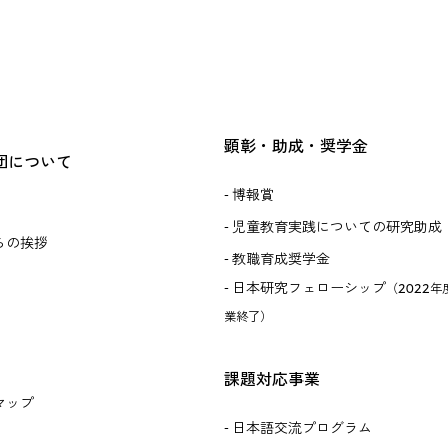
顕彰・助成・奨学金
団について
博報賞
児童教育実践についての研究助成
らの挨拶
教職育成奨学金
日本研究フェローシップ
（2022年
業終了）
課題対応事業
マップ
日本語交流プログラム