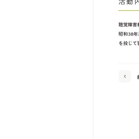
活動
聴覚障害
昭和38
を投じて