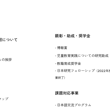
顕彰・助成・奨学金
団について
博報賞
児童教育実践についての研究助成
らの挨拶
教職育成奨学金
日本研究フェローシップ
（2022年
業終了）
課題対応事業
マップ
日本語交流プログラム