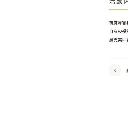
活動
視覚障害
自らの視
展充実に