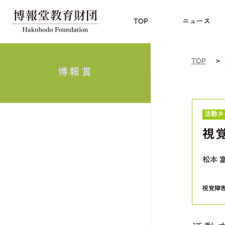
児童教育
TOP
博報賞
についての
TOP
ニュース
TOP
博報賞
活動タ
視
松本 
視覚障