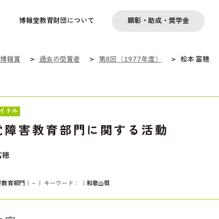
実践
教職育成
日本研究
日本語交流
社会啓発事業
研究助成
奨学金
フェローシップ
プログラム
博報堂教育財団について
顕彰・助成・奨学金
博報賞
過去の受賞者
第8回（1977年度）
松本 富穂
イトル
覚障害教育部門に関する活動
富穂
害教育部門
｜－｜ キーワード：
｜
和歌山県