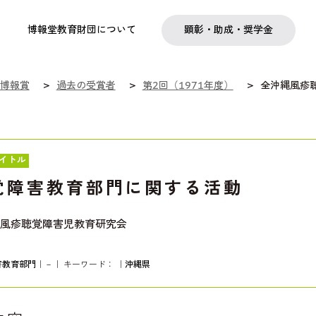
実践
教職育成
日本研究
日本語交流
社会啓発事業
研究助成
奨学金
フェローシップ
プログラム
博報堂教育財団について
顕彰・助成・奨学金
博報賞
過去の受賞者
第2回（1971年度）
全沖縄風疹
イトル
覚障害教育部門に関する活動
風疹聴覚障害児教育研究会
害教育部門
｜－｜ キーワード：
｜
沖縄県