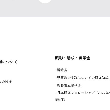
顕彰・助成・奨学金
団について
博報賞
児童教育実践についての研究助成
らの挨拶
教職育成奨学金
日本研究フェローシップ
（2022年
業終了）