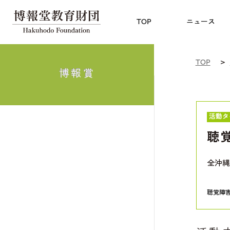
児童教育
TOP
博報賞
についての
TOP
ニュース
TOP
博報賞
活動タ
聴
全沖縄
聴覚障