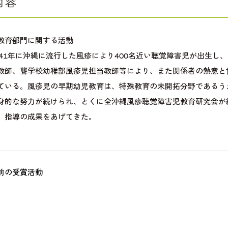
内容
教育部門に関する活動
、41年に沖縄に流行した風疹により400名近い聴覚障害児が出生し
教師、聾学校幼稚部風疹児担当教師等により、また関係者の熱意と
ている。風疹児の早期幼児教育は、特殊教育の未開拓分野であるう
身的な努力が続けられ、とくに全沖縄風疹聴覚障害児教育研究会が
、指導の成果をあげてきた。
前の受賞活動