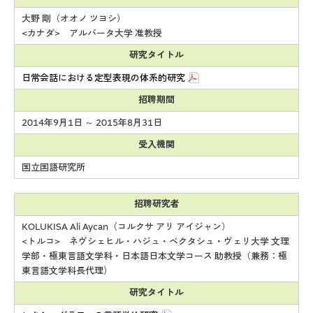
大野 剛（オオノ ツヨシ）
<カナダ> アルバータ大学 准教授
研究タイトル
日常会話における定型表現の体系的研究
招聘期間
2014年9月1日 ～ 2015年8月31日
受入機関
国立国語研究所
招聘研究者
KOLUKISA Ali Aycan（コルクサ アリ アイジャン）
<トルコ> ネヴシェヒル・ハジュ・ベクタシュ・ヴェリ大学 文理
学部・極東言語文学科・日本語日本文学コース 助教授（兼務：極
東言語文学科長代理）
研究タイトル