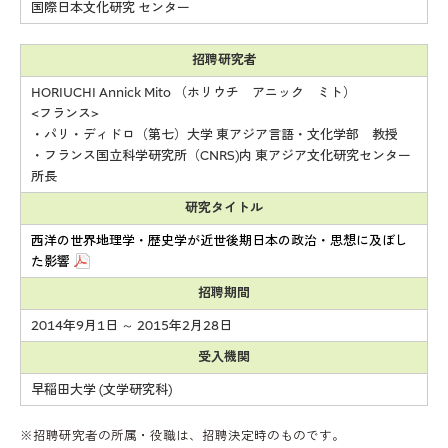
国際日本文化研究 センター
招聘研究者
HORIUCHI Annick Mito （ホリウチ アニック ミト）
<フランス>
・パリ・ディドロ（第七）大学 東アジア言語・文化学部 教授
・フランス国立科学研究所（CNRS)内 東アジア文化研究センター
所長
研究タイトル
西洋の世界地理学・歴史学が近世後期日本の政治・思想に及ぼし
た影響
招聘期間
2014年9月1日 ～ 2015年2月28日
受入機関
早稲田大学 (文学研究科)
※招聘研究者の所属・役職は、招聘決定時のものです。