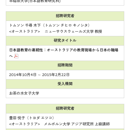
早稲田大学(日本語教育研究科)
招聘研究者
トムソン 千尋 木下（トムソン チヒロ キノシタ）
<オーストラリア> ニューサウスウェールズ大学 教授
研究タイトル
日本語教育の連続性：オーストラリアの教育現場から日本の職場
へ
招聘期間
2014年10月4日 ～ 2015年2月22日
受入機関
お茶の水女子大学
招聘研究者
豊田 悦子（トヨダ エツコ）
<オーストラリア> メルボルン大学 アジア研究所 上級講師