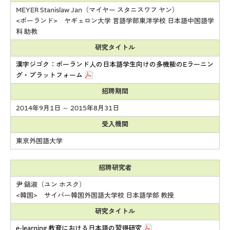
MEYER Stanislaw Jan（マイヤー スタニスワフ ヤン）
<ポーランド> ヤギェロン大学 言語学部東洋学校 日本語中国語学
科 助教
研究タイトル
漢字ジゴク：ポーランド人の日本語学生向けの多機能のEラーニン
グ・プラットフォーム
招聘期間
2014年9月1日 ～ 2015年8月31日
受入機関
東京外国語大学
招聘研究者
尹 鎬淑（ユン ホスク）
<韓国> サイバー韓国外国語大学校 日本語学部 教授
研究タイトル
e-learning 教育における日本語の習得研究