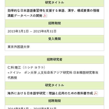
研究タイトル
効率的な日本語語彙習得を支援する単語、漢字、構成要素の情報
満載データベースの開発
招聘期間
2015年3月1日 ～ 2015年8月31日
受入機関
東京外国語大学
招聘研究者
仁科 陽江（ニシナ ヨウコ）
<ドイツ> ボン大学 人文社会系アジア研究科 日本韓国研究専攻
代教授
研究タイトル
海外における日本語学研究：理論と応用のための教科書作成
招聘期間
2014年9月1日 ～ 2015年8月31日