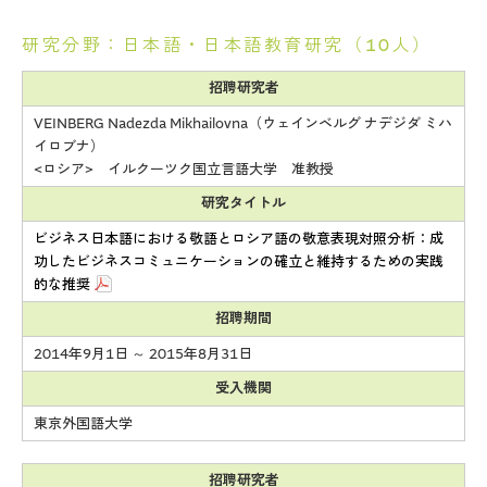
研究分野：日本語・日本語教育研究（10人）
招聘研究者
VEINBERG Nadezda Mikhailovna（ウェインベルグ ナデジダ ミハ
イロブナ）
<ロシア> イルクーツク国立言語大学 准教授
研究タイトル
ビジネス日本語における敬語とロシア語の敬意表現対照分析：成
功したビジネスコミュニケーションの確立と維持するための実践
的な推奨
招聘期間
2014年9月1日 ～ 2015年8月31日
受入機関
東京外国語大学
招聘研究者