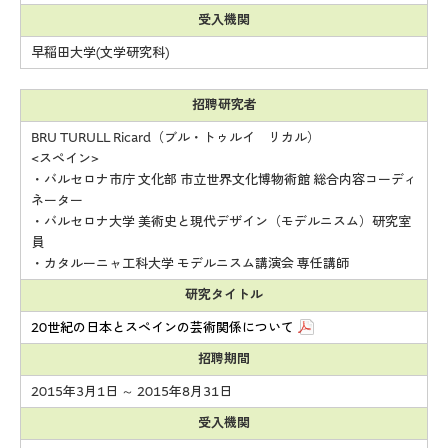
受入機関
早稲田大学(文学研究科)
招聘研究者
BRU TURULL Ricard（ブル・トゥルイ リカル）
<スペイン>
・バルセロナ市庁 文化部 市立世界文化博物術館 総合内容コーディ
ネーター
・バルセロナ大学 美術史と現代デザイン（モデルニスム）研究室
員
・カタルーニャ工科大学 モデルニスム講演会 専任講師
研究タイトル
20世紀の日本とスペインの芸術関係について
招聘期間
2015年3月1日 ～ 2015年8月31日
受入機関