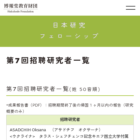
日本研究
フェローシップ
第7回招聘研究者一覧
第7回招聘研究者一覧
(姓 50音順)
*成果報告書（PDF）：招聘期間終了後の帰国１ヶ月以内の報告（研究
概要のみ）
招聘研究者
ASADCHIH Oksana （アサドチフ オクサーナ）
<ウクライナ> タラス・シェフチェンコ記念キエフ国立大学付属