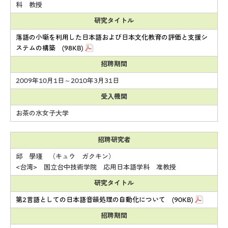
科 教授
研究タイトル
落語の小噺を利用した日本語および日本文化教育の評価と支援シ
ステムの構築 (98KB)
招聘期間
2009年10月1日～2010年3月31日
受入機関
お茶の水女子大学
招聘研究者
邱 學瑾 （キュウ ガクキン）
<台湾> 国立台中技術学院 応用日本語学科 准教授
研究タイトル
第2言語としての日本語音韻処理の自動化について (90KB)
招聘期間