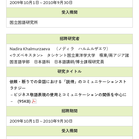
2009年10月1日～2010年9月30日
受入機関
国立国語研究所
招聘研究者
Nadira Khalmurzaeva （ノディラ ハルムルザエワ）
<ウズベキスタン> タシケント国立東洋学大学 極東/南アジア諸
国言語学部 日本語科 日本語講師/博士課程研究員
研究タイトル
依頼・断りでの会話における「説得」のコミュニケーションスト
ラテジー
－ビジネス敬語表現の使用とコミュニケーションの関係を中心に
－ (95KB)
招聘期間
2009年10月1日～2010年9月30日
受入機関