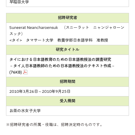
早稲田大学
招聘研究者
Suneerat Neancharoensuk （スニーラット ニャンジャローン
スック）
<タイ> タマサート大学 教養学部日本語学科 准教授
研究タイトル
タイにおける日本語教育のための日本語教授法の調査研究
－タイ人日本語教師のための日本語教授法のテキスト作成－
(76KB)
招聘期間
2010年3月26日～2010年9月25日
受入機関
お茶の水女子大学
※招聘研究者の所属・役職は、招聘決定時のものです。