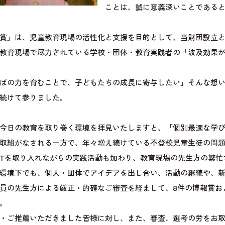
ことは、誠に意義深いことである
賞」は、児童教育現場の活性化と支援を目的として、当財団設立
教育現場で尽力されている学校・団体・教育実践者の「波及効果
ばの力を育むことで、子どもたちの成長に寄与したい」そんな想
続けて参りました。
今日の教育を取り巻く環境を拝見いたしますと、「個別最適な学
取組がなされる一方で、年々増え続けている不登校児童生徒の問
CTを取り入れながらの実践活動も加わり、教育現場の先生方の繁
環境下でも、個人・団体でアイデアを出し合い、活動の継続や、
員の先生方による厳正・的確なご審査を経まして、8件の博報賞お
。
・ご推薦いただきました皆様に対し、また、審査、選考の労をお