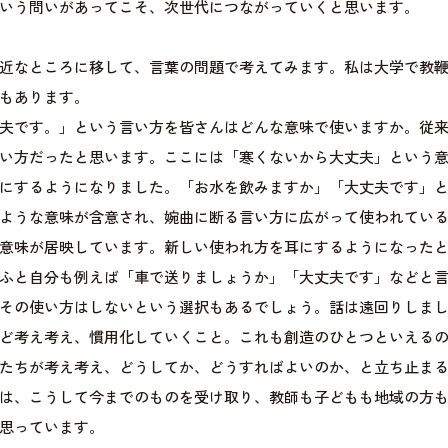
いう問いがあってこそ、次世代につながっていくと思います。
近なところに移して、言葉の問題で考えてみます。私は大学で教
もあります。
夫です。」という言い方を皆さんはどんな意味で使いますか。従
い方だったと思います。ここには「寒くないから大丈夫」という
にするようになりました。「お水を飲みますか」「大丈夫です」
ような意味が含意され、婉曲に断る言い方に広がって使われてい
意味が居映しています。新しい使われ方を耳にするようになった
ふと自分も例えば「車で送りましょうか」「大丈夫です」などと
その使い方はしないという選択もあるでしょう。話は遠回りしま
ど考え考え、慣用化していくこと。これも創造のひとつといえる
たちが考え考え、どうしてか、どうすればよいのか、と立ち止ま
は、こうして今までのものを受け取り、教師も子どもも地域の方
思っています。