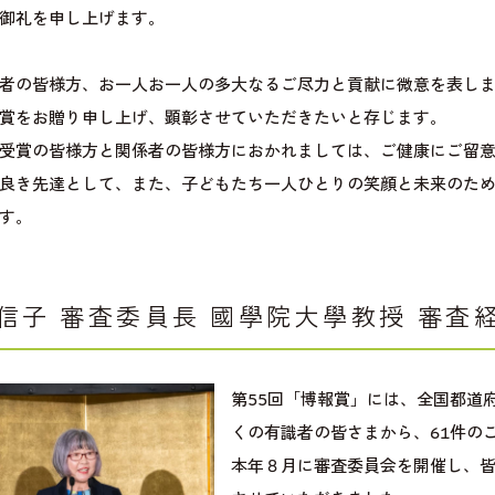
御礼を申し上げます。
者の皆様方、お一人お一人の多大なるご尽力と貢献に微意を表し
賞をお贈り申し上げ、顕彰させていただきたいと存じます。
受賞の皆様方と関係者の皆様方におかれましては、ご健康にご留
良き先達として、また、子どもたち一人ひとりの笑顔と未来のた
す。
信子 審査委員長 國學院大學教授
審査
第55回「博報賞」には、全国都道
くの有識者の皆さまから、61件の
本年８月に審査委員会を開催し、