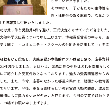
させていただきました。
その中から、子どもたちの主体性
性・独創性のある取組で、なおか
件を博報賞に選出いたしました。
功労賞６件と奨励賞4件を選び、正式決定とさせていただきました
文部科学大臣賞について申し上げます。博報賞受賞者の中から、山
受け継ぐ ～コミュニティ・スクールの仕組みを活用して～」を
騒動もひと段落し、実践活動が本格的にフル稼働し始め、応募資
21件減少しました。とはいえ、応募活動の中身はどれも素晴らし
にご紹介した受賞件数となっております。過去の受賞関連者から
した。また、昨今、応募のなかった都道府県には、財団から教育
てもいます。今後、更なる素晴らしい教育実践活動の顕彰、波及
機関にもご協力をいただきたいと存じます。今回の受賞で終わり
この場でお願い申し上げます。