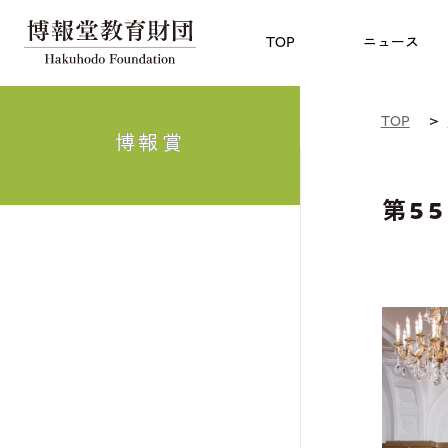
児童教育
TOP
博報賞
についての
TOP
ニュース
TOP
博報賞
第5