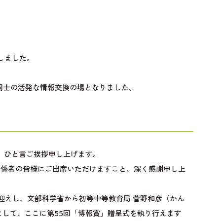
しました。
同士の活発な情報交換の場となりました。
り、ひと言ご挨拶申し上げます。
関係者の皆様にご出席いただけますこと、深く感謝申し上
迎えし、文部科学省から初等中等教育局 菅野和彦（かん
まして、ここに第55回「博報賞」贈呈式を執り行えます