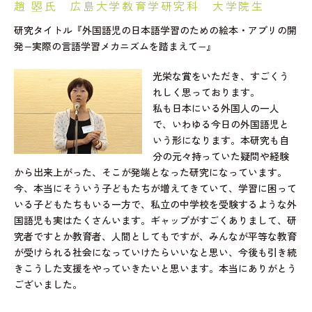
趙 曌氏 広島大学教育学研究科 大学院生
研究タイトル『外国語児の日本語学習のための絵本・アプリの開
発−実際の言語学習メカニズムを踏まえて−』
光栄な賞をいただき、すごくう
れしく思っております。
私も日本にいる外国人の一人
で、いわゆる今日の外国語児と
いう形になります。本研究も自
分の元々持っていた疑問や経験
から出来上がった、そこが発端となった研究になっています。
今、本当にそういう子どもたちが増えてきていて、学習に困って
いる子どもたちもいる一方で、私立の中学校を受験するような外
国語児も実はたくさんいます。ギャップがすごくありまして、研
究者ですとか教育者、人間としてもですが、みんなが平等な教育
が受けられる社会になっていけたらいいなと思い、今後も引き続
きこうした支援をやっていきたいと思います。本当にありがとう
ございました。