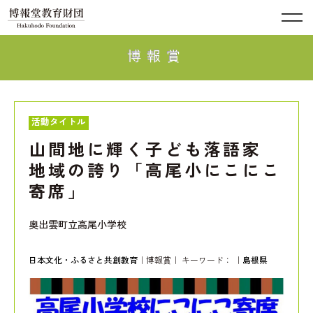
博報賞
活動タイトル
山間地に輝く子ども落語家
地域の誇り「高尾小にこにこ
寄席」
奥出雲町立高尾小学校
日本文化・ふるさと共創教育
｜博報賞｜ キーワード：
｜
島根県