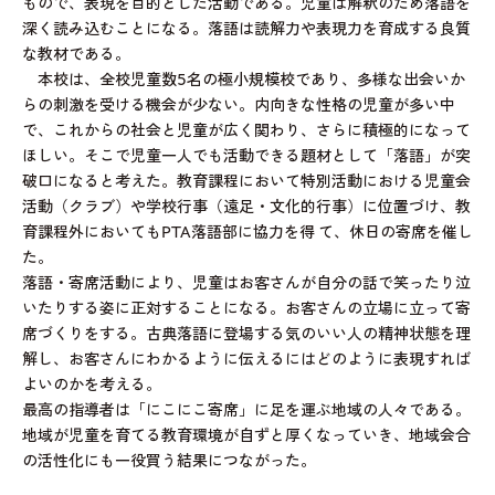
もので、表現を目的とした活動である。児童は解釈のため落語を
深く読み込むことになる。落語は読解力や表現力を育成する良質
な教材である。
本校は、全校児童数5名の極小規模校であり、多様な出会いか
らの刺激を受ける機会が少ない。内向きな性格の児童が多い中
で、これからの社会と児童が広く関わり、さらに積極的になって
ほしい。そこで児童一人でも活動できる題材として「落語」が突
破口になると考えた。教育課程において特別活動における児童会
活動（クラブ）や学校行事（遠足・文化的行事）に位置づけ、教
育課程外においてもPTA落語部に協力を得 て、休日の寄席を催し
た。
落語・寄席活動により、児童はお客さんが自分の話で笑ったり泣
いたりする姿に正対することになる。お客さんの立場に立って寄
席づくりをする。古典落語に登場する気のいい人の精神状態を理
解し、お客さんにわかるように伝えるにはどのように表現すれば
よいのかを考える。
最高の指導者は「にこにこ寄席」に足を運ぶ地域の人々である。
地域が児童を育てる教育環境が自ずと厚くなっていき、地域会合
の活性化にも一役買う結果につながった。