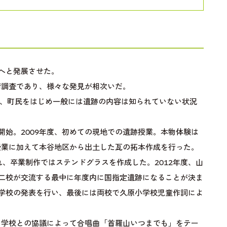
へと発展させた。
術調査であり、様々な発見が相次いだ。
が、町民をはじめ一般には遺跡の内容は知られていない状況
開始。2009年度、初めての現地での遺跡授業。本物体験は
授業に加えて本谷地区から出土した瓦の拓本作成を行った。
れ、卒業制作ではステンドグラスを作成した。2012年度、山
二校が交流する最中に年度内に国指定遺跡になることが決ま
学校の発表を行い、最後には両校で久原小学校児童作詞によ
と学校との協議によって合唱曲「首羅山いつまでも」をテー