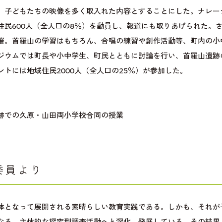
、子どもたちの映像を多く取入れた内容とすることにした。ナレー
住民600人（全人口の8％）を動員し、報道にも取りあげられた。
催。首羅山の学習はもちろん、合唱の練習や創作活動等、町内の小
ジウムでは町長や小中学生、町民とともに討論を行い、首羅山遺跡
ントには地域住民2000人（全人口の25％）が参加した。
跡での久原・山田両小学校合同の授業
委員より
体となって展開される素晴らしい教育実践である。しかも、それが
なる、主体的な探究型調査活動へと深化、発展している。その結果