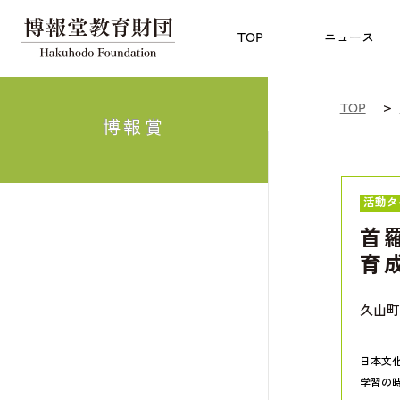
児童教育
TOP
博報賞
についての
TOP
ニュース
TOP
博報賞
活動タ
首
育
久山町
日本文
学習の