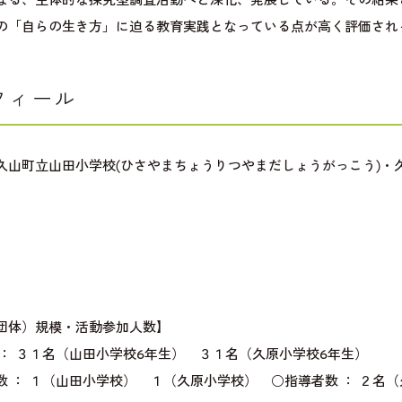
の「自らの生き方」に迫る教育実践となっている点が高く評価され
フィール
久山町立山田小学校(ひさやまちょうりつやまだしょうがっこう)・
】
団体）規模・活動参加人数】
 ： ３１名（山田小学校6年生） ３１名（久原小学校6年生）
数 ： １（山田小学校） １（久原小学校） ○指導者数 ： ２名