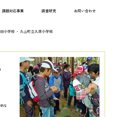
日本語教育
こども研究所
プログラム
課題対応事業
調査研究
お問い合わせ
田小学校 ・ 久山町立久原小学校
の
合的な