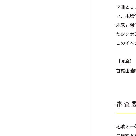
マ曲とし
い、地域
未来」開
たシンポ
このイベ
【写真】
首羅山遺
審査
地域と一
の模範と