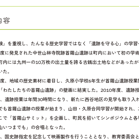
内容
験」を重視し、たんなる歴史学習ではなく「遺跡を守る心」の学習
年度に発見された中世山林寺院跡首羅山遺跡は町内において初の学
町内には九州一の10万枚の出土量を誇る古銭出土地などがあった
いた。
年度、地域の歴史素材に着目し、久原小学校6年生が首羅山遺跡授業
「わたしたちの首羅山遺跡」の壁画に結実した。2010年度、遺跡
年度、遺跡授業は年間30時間になり、新たに西谷地区の見学も取り入
でも首羅山遺跡の授業が始まり、山田・久原合同学習が開始され、
こで「首羅山サミット」を企画し、町民を招いてシンポジウムと各
山いつまでも」の合唱となった。
年度、国史跡指定を記念して映画製作を行うこととなり、教育委員会