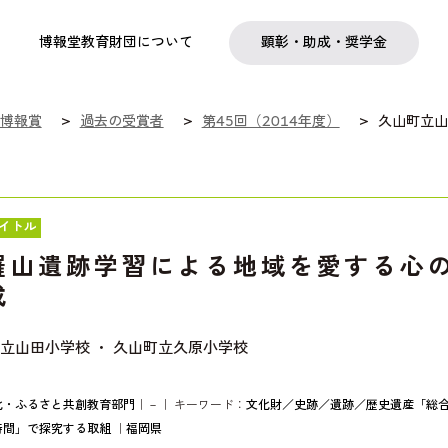
実践
教職育成
日本研究
日本語交流
社会啓発事業
研究助成
奨学金
フェローシップ
プログラム
博報堂教育財団について
顕彰・助成・奨学金
博報賞
過去の受賞者
第45回（2014年度）
久山町立山
イトル
羅山遺跡学習による地域を愛する心
成
立山田小学校 ・ 久山町立久原小学校
化・ふるさと共創教育部門
｜－｜ キーワード：
文化財／史跡／遺跡／歴史遺産
「総
時間」で探究する取組
｜
福岡県