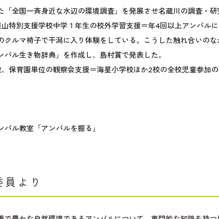
た「全国一斉身近な水辺の環境調査」を発展させ名蔵川の調査・研
山特別支援学校中学１年生の校外学習支援＝年4回以上アンパルに
のクルマ椅子で干潟に入り体験をしている。こうした触れ合いのな
ンパル生き物辞典」を作成し、島村賞で発表した。
、保育園単位の観察会支援＝海星小学校ほか2校の全校児童参加の
ンパル教室「アンパルを掘る」
委員より
重で豊かな自然環境であるアンパルについて、専門的な知識を持つ