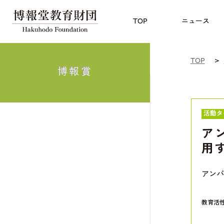
児童教育
TOP
博報賞
についての
TOP
ニュース
TOP
博報賞
活動タ
ア
用
アンパ
教育活