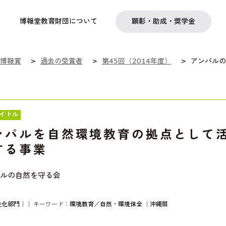
実践
教職育成
日本研究
日本語交流
社会啓発事業
研究助成
奨学金
フェローシップ
プログラム
博報堂教育財団について
顕彰・助成・奨学金
博報賞
過去の受賞者
第45回（2014年度）
アンパルの
イトル
ンパルを自然環境教育の拠点として
する事業
ルの自然を守る会
性化部門
｜｜ キーワード：
環境教育／自然・環境保全
｜
沖縄県