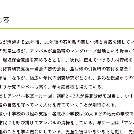
内容
ちが活躍する20年後、30年後の石垣島の美しい海と自然を残して
児童生徒が、アンパルが亜熱帯のマングローブ湿地という貴重な
、環境保全意識を高めるとともに、次代に伝えていける人材育成を
修賞研究支援＝当会の初代会長、島村修の引退時の寄付を基金に
年目になるが、幅広い年代の調査研究がなされ、多彩な視点からの
より研究のレベルも高く、年々応募校も増えている。
もアンパル教室＝月一回、講師2～3人が得意分野を担当し、小中
島の自然を守っていく人材を育てていくことが期待される。
小中学校の取組み支援＝名蔵小中学校は60人ほどの地元の学校で
市民にも呼び掛けてアンパルの清掃をしている。年に一回は「アン
地のことを学ぶ機会にしている。児童生徒はいきいきと活動し、先