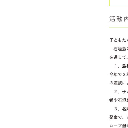
活動
子どもた
石垣島の
を通して
１．島村
今年で３
の連携に
２．子ど
者や石垣
３．名蔵
発案で、
ローブ湿