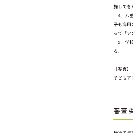
施してき
4．八重
子も海用
って「ア
5．学校
る。
【写真】
子どもア
審査
極めて貴