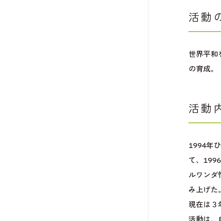
活動
世界平和
の育成。
活動
1994
て、19
ルワンダ
み上げた
現在は３
活動は、