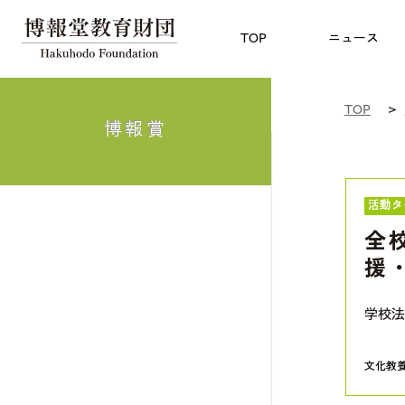
児童教育
TOP
博報賞
についての
TOP
ニュース
TOP
博報賞
活動タ
全
援
学校法
文化教