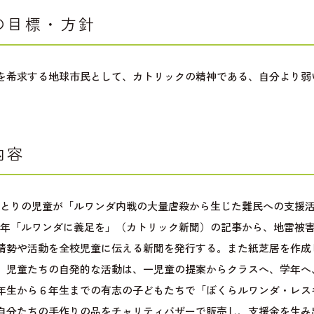
の目標・方針
を希求する地球市民として、カトリックの精神である、自分より弱
内容
年ひとりの児童が「ルワンダ内戦の大量虐殺から生じた難民への支援
96年「ルワンダに義足を」（カトリック新聞）の記事から、地雷被
情勢や活動を全校児童に伝える新聞を発行する。また紙芝居を作成
。児童たちの自発的な活動は、一児童の提案からクラスへ、学年へ
年生から６年生までの有志の子どもたちで「ぼくらルワンダ・レス
自分たちの手作りの品をチャリティバザーで販売し、支援金を生み