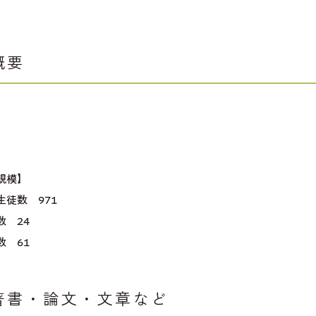
概要
規模】
生徒数 971
数 24
数 61
著書・論文・文章など