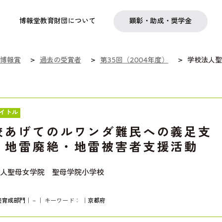
実践
教職育成
日本研究
日本語交流
社会啓発事業
研究助成
奨学金
フェローシップ
プログラム
博報堂教育財団について
顕彰・助成・奨学金
博報賞
過去の受賞者
第35回（2004年度）
学校法人聖
イトル
校あげてのルワンダ難民への義足支
・地雷廃絶・地雷被害者支援活動
人聖母女学院 聖母学院小学校
養育成部門
｜－｜ キーワード：
｜
京都府