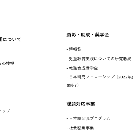
顕彰・助成・奨学金
団について
博報賞
児童教育実践についての研究助成
らの挨拶
教職育成奨学金
日本研究フェローシップ
（2022年
業終了）
課題対応事業
マップ
日本語交流プログラム
社会啓発事業