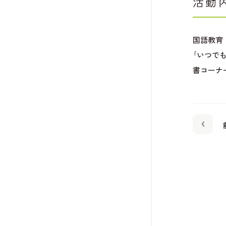
活動
国語教育
｢いつで
書コーナ