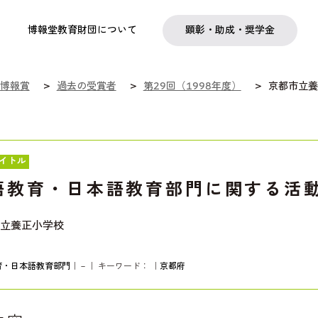
実践
教職育成
日本研究
日本語交流
社会啓発事業
研究助成
奨学金
フェローシップ
プログラム
博報堂教育財団について
顕彰・助成・奨学金
博報賞
過去の受賞者
第29回（1998年度）
京都市立養
イトル
語教育・日本語教育部門に関する活
立養正小学校
育・日本語教育部門
｜－｜ キーワード：
｜
京都府