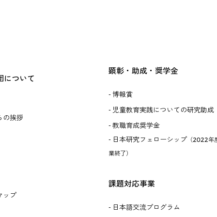
顕彰・助成・奨学金
団について
博報賞
児童教育実践についての研究助成
らの挨拶
教職育成奨学金
日本研究フェローシップ
（2022年
業終了）
課題対応事業
マップ
日本語交流プログラム