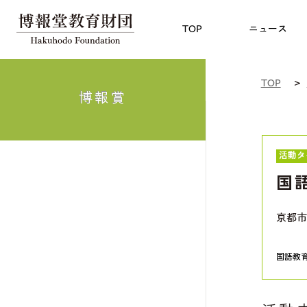
児童教育
TOP
博報賞
についての
TOP
ニュース
TOP
博報賞
活動タ
国
京都市
国語教