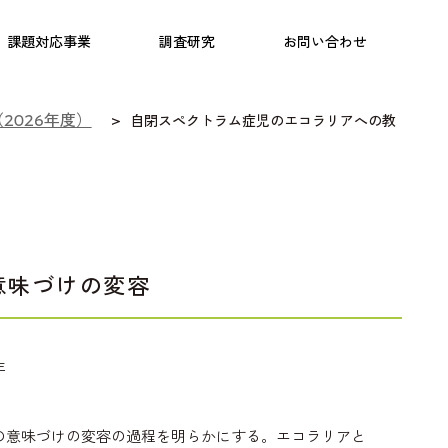
日本語教育
こども研究所
プログラム
課題対応事業
調査研究
お問い合わせ
（2026年度）
自閉スペクトラム症児のエコラリアへの教
意味づけの変容
年
の意味づけの変容の過程を明らかにする。エコラリアと