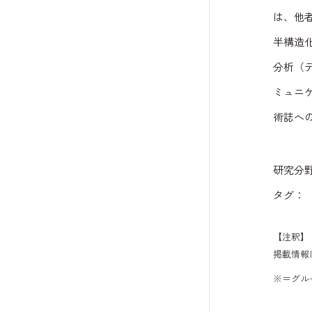
は、他
半構造
分析（
ミュニ
術誌へ
研究分
タグ
【注釈】
掲載情報
※＝グル