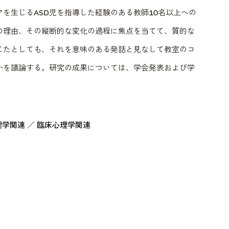
を生じるASD児を指導した経験のある教師10名以上への
の理由、その縦断的な変化の過程に焦点を当てて、質的な
じたとしても、それを意味のある発話と見なして教室のコ
かを議論する。研究の成果については、学会発表および学
理学関連
／
臨床心理学関連