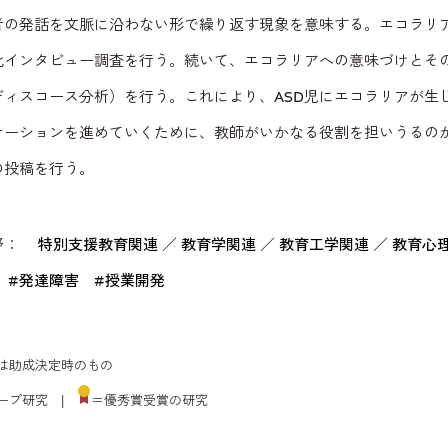
者の発話を文脈に沿わない形で繰り返す現象を意味する。エコラリア
化インタビュー調査を行う。続いて、エコラリアへの意味づけとそ
ディスコース分析）を行う。これにより、ASD児にエコラリアが生
ケーションを進めていくために、教師がいかなる役割を担いうるの
の投稿を行う。
野：
特別支援教育関連
／
教育学関連
／
教育工学関連
／
教育心
：
#発達障害
#授業開発
は助成決定時のもの
ープ研究 |
＝優秀賞受賞の研究