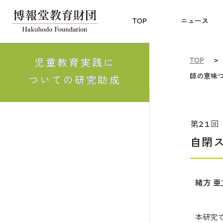
児童教育
TOP
博報賞
についての
TOP
ニュース
TOP
児童教育実践に
師の意味
ついての研究助成
第21回
自閉
緒方 
本研究