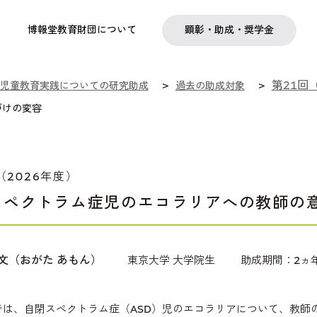
実践
教職育成
日本研究
日本語交流
社会啓発事業
研究助成
奨学金
フェローシップ
プログラム
博報堂教育財団について
顕彰・助成・奨学金
第21回
児童教育実践についての研究助成
過去の助成対象
づけの変容
（2026年度）
スペクトラム症児のエコラリアへの教師の
亜文（おがた あもん）
東京大学 大学院生
助成期間：2ヵ
では、自閉スペクトラム症（ASD）児のエコラリアについて、教師