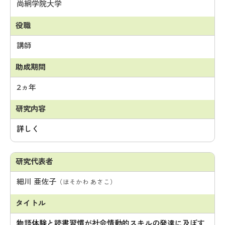
尚絅学院大学
講師
2ヵ年
詳しく
細川 亜佐子
（ほそかわ あさこ）
物語体験と読書習慣が社会情動的スキルの発達に及ぼす