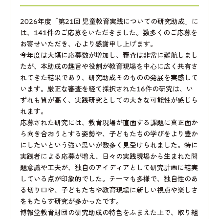
2026年度「第21回 児童教育実践についての研究助成」に
は、141件のご応募をいただきました。数多くのご応募を
お寄せいただき、心より感謝申し上げます。
今年度は大幅に応募数が増加し、審査は非常に難航しまし
たが、本助成の趣旨や役割が教育現場を中心に広く共有さ
れてきた結果であり、研究助成そのものの発展を実感して
います。厳正な審査を経て採択された16件の研究は、い
ずれも質が高く、実践研究としての大きな可能性が感じら
れます。
応募された研究には、教育現場が直面する課題に真正面か
ら向き合おうとする姿勢や、子どもたちの学びをより豊か
にしたいという強い思いが数多く見受けられました。特に
実践者による応募が増え、日々の実践現場から生まれた問
題意識や工夫が、独自のアイディアとして研究計画に結実
している点が印象的でした。テーマも多様で、独自性のあ
る切り口や、子どもたちや教育現場に新しい視点や楽しさ
をもたらす研究が多かったです。
博報堂教育財団の研究助成の特色をふまえた上で、取り組