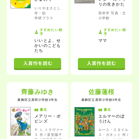
リの生きかた
いりやまさとし
作・絵
筒井学 写真・文
学研プラス
小学館
すすめたい相
すすめたい相
手
手
いいとよ、せ
ママ
かいのこども
たち
齊藤みゆき
佐藤蓮桜
葛飾区立原田小学校3年生
葛飾区立原田小学校3年生
書名
書名
メアリー・ポ
エルマーのぼ
ピンズ
うけん
Ｐ.Ｌ.トラヴァー
ルース・スタイル
ス 作 / 富安陽子
ス・ガネット 作 /