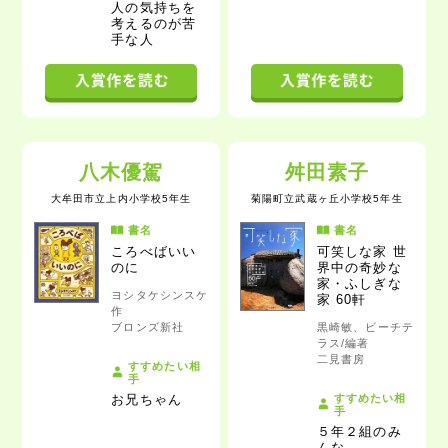
人の気持ちを
考えるのが苦
手な人
八木優駕
舛田素子
大牟田市立上内小学校5年生
菊陽町立武蔵ヶ丘小学校5年生
書名
書名
ころべばいい
可笑しな家
世
のに
界中の奇妙な
家・ふしぎな
ヨシタケシンスケ
家 60軒
作
ブロンズ新社
黒崎敏、ビーチテ
ラス/編著
二見書房
すすめたい相
手
すすめたい相
お兄ちゃん
手
５年２組のみ
んな