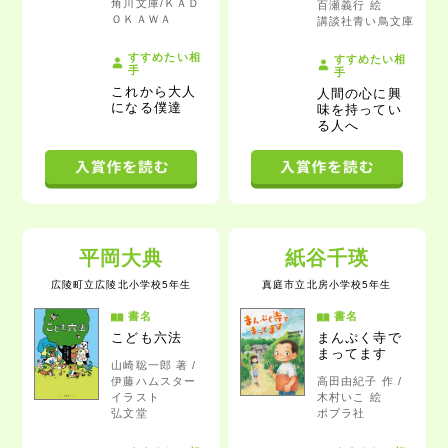
角川文庫/ＫＡＤ
百瀬義行 絵
ＯＫＡＷＡ
講談社青い鳥文庫
すすめたい相
すすめたい相
手
手
これから大人
人間の心に興
になる僕達
味を持ってい
る人
へ
平岡大典
紙谷千瑛
広陵町立広陵北小学校5年生
真庭市立北房小学校5年生
書名
書名
こども六法
まんぷく寺で
まってます
山崎聡一郎 著 /
伊藤ハムスター
高田由紀子 作 /
イラスト
木村いこ 絵
弘文堂
ポプラ社