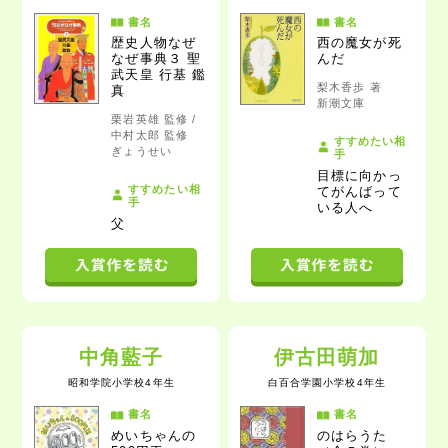
書名
書名
歴史人物なぜ
西の魔女が死
なぜ事典３ 聖
んだ
武天皇 行基 鑑
梨木香歩 著
真
新潮文庫
栗岩英雄 監修 /
中村太郎 監修
すすめたい相
ぎょうせい
手
目標に向かっ
すすめたい相
てがんばって
手
いる人
へ
父
中角藍子
伊古田萌加
昭和学院小学校4年生
白百合学園小学校4年生
書名
書名
めいちゃんの
のはらうた