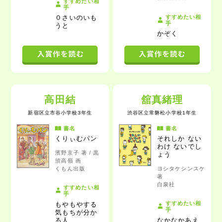
すすめたい相
手
すすめたい相
０さいのいも
手
うと
かぞく
高田結
舘真緒理
新宿区立市谷小学校3年生
渋谷区立常磐松小学校1年生
書名
書名
くりぃむパン
それしか ない
わけ ないでし
濱野京子 著 / 黒
ょう
須高嶺 画
くもん出版
ヨシタケシンスケ
著
白泉社
すすめたい相
手
すすめたい相
もやもやする
手
気もちが分か
る人
なかなかあえ