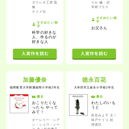
ガリレオ工房 監
りか 編・訳
修
学研プラス
ナツメ社
すすめたい相
手
すすめたい相
手
お父さん
科学の好きな
人、作るのが
好きな人
加藤優奈
徳永百花
福岡教育大学附属福岡小学校2年生
大牟田市立倉永小学校2年生
書名
書名
おこりたくな
わたしのいも
ったら やって
うと
みて！
松谷みよ子 文 /
オーレリー・シア
味戸ケイコ 絵
ン・ショウ・シー
偕成社