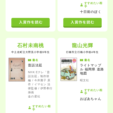
すすめたい相
手
十日前のぼく
石村未南桃
龍山光輝
中土佐町立大野見小学校6年生
行橋市立行橋小学校4年生
書名
書名
昔話法廷
ライトマップ
ル 福岡県 道路
NHK Eテレ「昔
地図
話法廷」制作班
編 / 今井雅子 原
昭文社
作 / イマセン 法
律監修 / 伊野孝行
すすめたい相
挿画
手
金の星社
おばあちゃん
すすめたい相
手