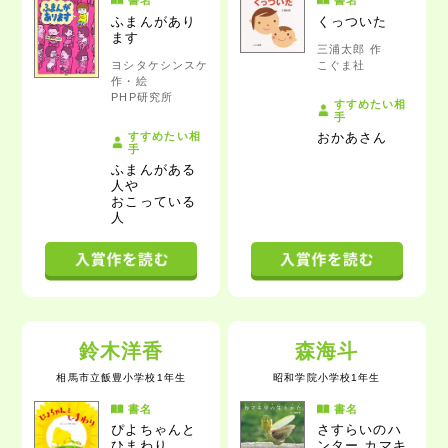
書名
書名
ふまんがあり
くっついた
ます
三浦太郎 作
ヨシタケシンスケ
こぐま社
作・絵
PHP研究所
すすめたい相
手
すすめたい相
おかあさん
手
ふまんがある
人や
おこっている
人
鈴木洋香
森海斗
相馬市立飯豊小学校1年生
昭和学院小学校1年生
書名
書名
ぴよちゃんと
さすらいのハ
ひまわり
ンター
カマキ