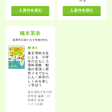
橋本茉奈
延岡市立緑ケ丘小学校6年生
書名
東京理科大生
による
小学
生のおもしろ
理科実験
動
画の実演＋研
究メモでかん
たん！科学の
しくみを楽し
く学ぼう
東京理科大学川村
研究室 編著 / 川
村康文 監修
メイツ出版