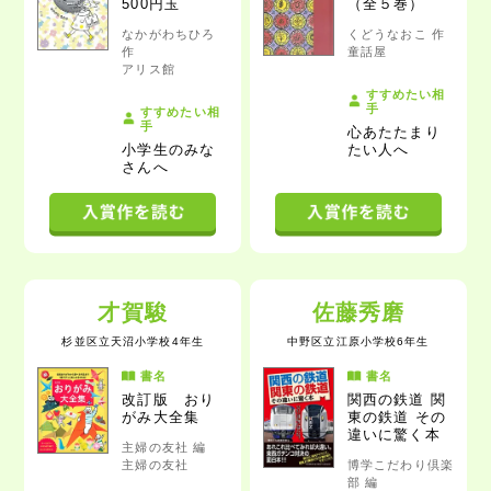
500円玉
（全５巻）
なかがわちひろ
くどうなおこ 作
作
童話屋
アリス館
すすめたい相
手
すすめたい相
手
心あたたまり
小学生のみな
たい人
へ
さん
へ
才賀駿
佐藤秀磨
杉並区立天沼小学校4年生
中野区立江原小学校6年生
書名
書名
改訂版
おり
関西の鉄道 関
がみ大全集
東の鉄道 その
違いに驚く本
主婦の友社 編
主婦の友社
博学こだわり倶楽
部 編