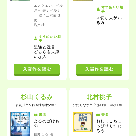
エンツェンスベル
すすめたい相
ガー 著 / ベルナ
手
ー 絵 / 丘沢静也
大切な人がい
訳
る方
晶文社
すすめたい相
手
勉強と読書、
どちらも大嫌
いな人
杉山くるみ
北村桃子
須賀川市立西袋中学校2年生
ひたちなか市立那珂湊中学校1年生
書名
書名
よるのばけも
おしっこちょ
の
っぴりもれた
ろう
住野よる 著