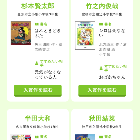
杉本賢太郎
竹之内俊哉
金沢市立小坂小学校3年生
豊橋市立磯辺小学校2年生
書名
書名
はれときどき
シロは死なな
ぶた
い
矢玉四郎 作・絵
北方謙三 作 / 浦
岩崎書店
沢直樹 絵
小学館
すすめたい相
手
すすめたい相
手
元気がなくな
っている人
おばあちゃん
半田大和
秋田結菜
名古屋市立鶴舞小学校1年生
神戸市立福池小学校2年生
書名
書名