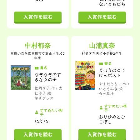
ないともだち
中村郁奈
山浦真奈
三鷹の森学園三鷹市立高山小学校2
杉並区立天沼小学校2年生
年生
書名
書名
まほうのゆう
なぞなぞのす
びんポスト
きな女の子
やまだともこ 作 /
松岡享子 作 / 大
いとうみき 絵
社玲子 絵
金の星社
学研プラス
すすめたい相
手
すすめたい相
手
おりひめとひ
ねえね
こぼし