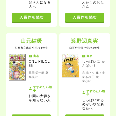
兄さんになる
わたしのお母
人
へ
さん
山元結暖
渡野辺真実
多摩市立永山小学校6年生
白百合学園小学校4年生
書名
書名
ONE PIECE
しっぱいに か
85
んぱい！
尾田栄一郎 著
宮川ひろ 作 / 小
集英社
泉るみ子 絵
童心社
すすめたい相
手
すすめたい相
手
仲間の大切さ
を知らない人
しっぱいする
のがいやなあ
なた
へ