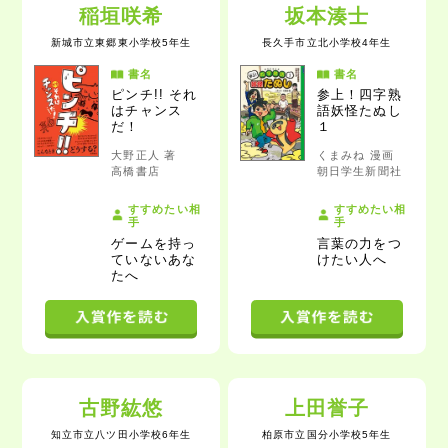
稲垣咲希
坂本湊士
新城市立東郷東小学校5年生
長久手市立北小学校4年生
書名
書名
ピンチ!! それ
参上！四字熟
はチャンス
語妖怪たぬし
だ！
１
大野正人 著
くまみね 漫画
高橋書店
朝日学生新聞社
すすめたい相
すすめたい相
手
手
ゲームを持っ
言葉の力をつ
ていないあな
けたい人
へ
た
へ
古野紘悠
上田誉子
知立市立八ツ田小学校6年生
柏原市立国分小学校5年生