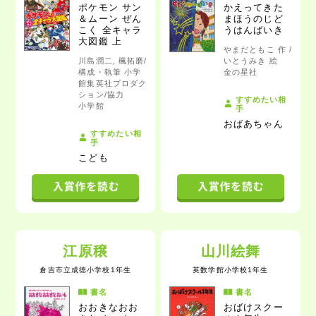
ポケモン サン
かえってきた
＆ムーン
ぜん
まほうのじど
こく 全キャラ
うはんばいき
大図鑑 上
やまだともこ 作 /
川島潤二, 楓拓磨/
いとうみき 絵
構成・執筆 小学
金の星社
館集英社プロダク
ション/協力
すすめたい相
小学館
手
おばあちゃん
すすめたい相
手
こども
江原穣
山川絵舞
倉吉市立成徳小学校1年生
英数学館小学校1年生
書名
書名
おおきなおお
おばけスクー