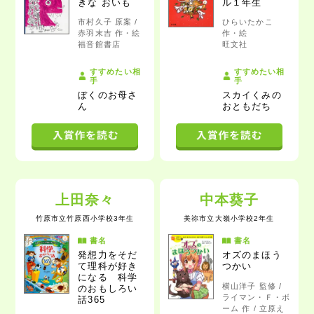
きな おいも
ル１年生
市村久子 原案 /
ひらいたかこ
赤羽末吉 作・絵
作・絵
福音館書店
旺文社
すすめたい相
すすめたい相
手
手
ぼくのお母さ
スカイくみの
ん
おともだち
上田奈々
中本葵子
竹原市立竹原西小学校3年生
美祢市立大嶺小学校2年生
書名
書名
発想力をそだ
オズのまほう
て理科が好き
つかい
になる
科学
横山洋子 監修 /
のおもしろい
ライマン・Ｆ・ボ
話365
ーム 作 / 立原え