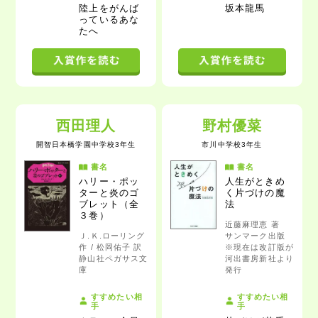
陸上をがんば
坂本龍馬
っているあな
た
へ
西田理人
野村優菜
開智日本橋学園中学校3年生
市川中学校3年生
書名
書名
ハリー・ポッ
人生がときめ
ターと炎のゴ
く片づけの魔
ブレット
（全
法
３巻）
近藤麻理恵 著
Ｊ.Ｋ.ローリング
サンマーク出版
作 / 松岡佑子 訳
※現在は改訂版が
静山社ペガサス文
河出書房新社より
庫
発行
すすめたい相
すすめたい相
手
手