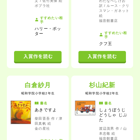
文 / 佐竹美保 絵
わたなべしげお
ポプラ社
訳 / ルース・クリ
スマン・ガネット
絵
すすめたい相
福音館書店
手
ハリー・ポッ
すすめたい相
ター
手
クフ王
白倉紗月
杉山紀新
昭和学院小学校2年生
昭和学院小学校2年生
書名
書名
あきですよ
しょうぼうじ
どうしゃ じぷ
柴田晋吾 作 / 津
た
田真帆 絵
金の星社
渡辺茂男 作 / 山
本忠敬 絵
福音館書店