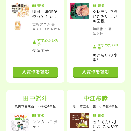
書名
書名
明日、地震が
クレヨンで描
やってくる！
いたおいしい
魚図鑑
世鳥アスカ 著
ＫＡＤＯＫＡＷＡ
加藤休ミ 著
晶文社
すすめたい相
手
すすめたい相
手
聖徳太子
魚ぎらいの小
学生
田中遥斗
中江歩睦
吹田市立東山田小学校4年生
吹田市立山田第一小学校4年生
書名
書名
レンタルロボ
セミくんいよ
ット
いよ こんやで