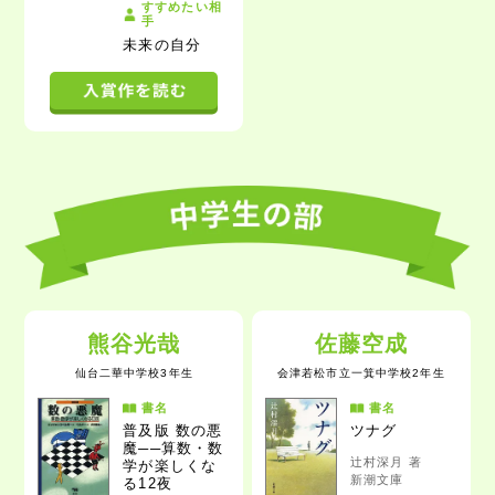
すすめたい相
手
未来の自分
熊谷光哉
佐藤空成
仙台二華中学校3年生
会津若松市立一箕中学校2年生
書名
書名
普及版
数の悪
ツナグ
魔──算数・数
辻村深月 著
学が楽しくな
新潮文庫
る12夜