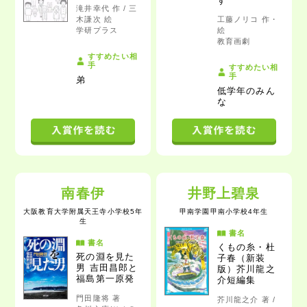
す
滝井幸代 作 / 三
木謙次 絵
工藤ノリコ 作・
学研プラス
絵
教育画劇
すすめたい相
手
すすめたい相
手
弟
低学年のみん
な
南春伊
井野上碧泉
大阪教育大学附属天王寺小学校5年
甲南学園甲南小学校4年生
生
書名
書名
くもの糸・杜
死の淵を見た
子春（新装
男
吉田昌郎と
版）芥川龍之
福島第一原発
介短編集
門田隆将 著
芥川龍之介 著 /