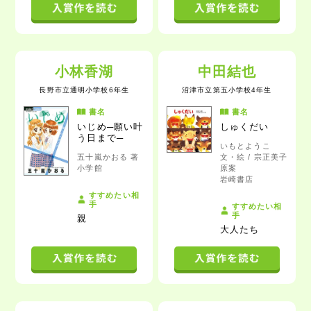
小林香湖
中田結也
長野市立通明小学校6年生
沼津市立第五小学校4年生
書名
書名
いじめ─願い叶
しゅくだい
う日まで─
いもとようこ
五十嵐かおる 著
文・絵 / 宗正美子
小学館
原案
岩崎書店
すすめたい相
手
すすめたい相
手
親
大人たち