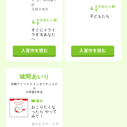
ヌ 文 / 垣内磯子
訳
すすめたい相
主婦の友社
手
子どもたち
すすめたい相
手
すぐにイライ
ラするあなた
へ
城間あいり
沖縄アミークスインターナショナ
ル
小学校2年生
書名
おこりたくな
ったら やって
みて！
オーレリー・シア