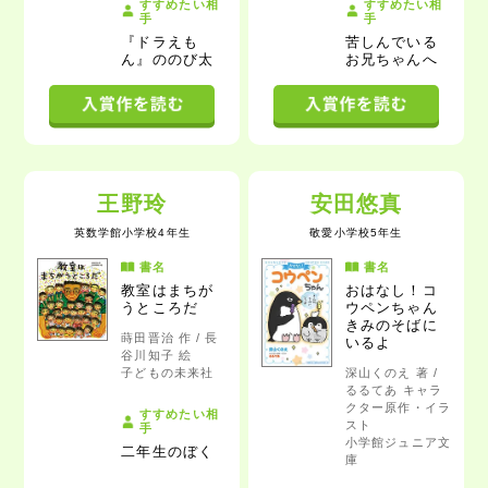
すすめたい相
すすめたい相
手
手
『ドラえも
苦しんでいる
ん』ののび太
お兄ちゃん
へ
王野玲
安田悠真
英数学館小学校4年生
敬愛小学校5年生
書名
書名
教室はまちが
おはなし！コ
うところだ
ウペンちゃん
きみのそばに
蒔田晋治 作 / 長
いるよ
谷川知子 絵
子どもの未来社
深山くのえ 著 /
るるてあ キャラ
クター原作・イラ
すすめたい相
スト
手
小学館ジュニア文
二年生のぼく
庫