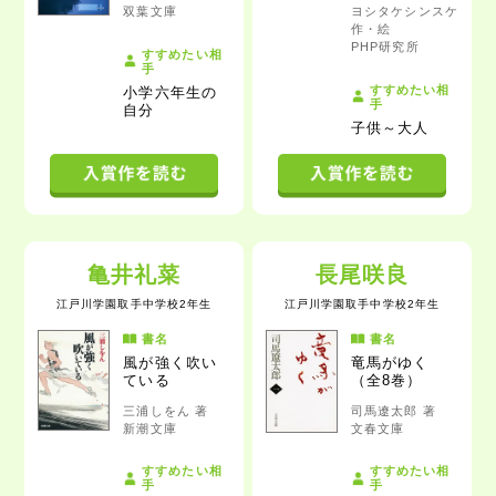
双葉文庫
ヨシタケシンスケ
作・絵
PHP研究所
すすめたい相
手
すすめたい相
小学六年生の
手
自分
子供～大人
亀井礼菜
長尾咲良
江戸川学園取手中学校2年生
江戸川学園取手中学校2年生
書名
書名
風が強く吹い
竜馬がゆく
ている
（全8巻）
三浦しをん 著
司馬遼太郎 著
新潮文庫
文春文庫
すすめたい相
すすめたい相
手
手