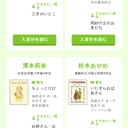
河出書房新社
すすめたい相
手
すすめたい相
三才のいとこ
手
同好の士のお
友だち
濱本莉奈
松本あやめ
白百合学園小学校4年生
葛飾区立川端小学校5年生
書名
書名
ちょっとだけ
いたずらおば
あさん
瀧村有子 作 / 鈴
木永子 絵
高楼方子 作 / 千
福音館書店
葉史子 絵
フレーベル館
すすめたい相
手
すすめたい相
手
お姉さん・お