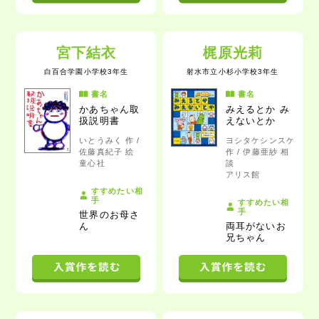
宮下結衣
梶原光莉
白百合学園小学校3年生
射水市立小杉小学校3年生
書名
書名
かあちゃん取
みえるとか み
扱説明書
えないとか
いとうみく 作 /
ヨシタケシンスケ
佐藤真紀子 絵
作 / 伊藤亜紗 相
童心社
談
アリス館
すすめたい相
手
すすめたい相
手
世界のお母さ
ん
両耳がないお
兄ちゃん